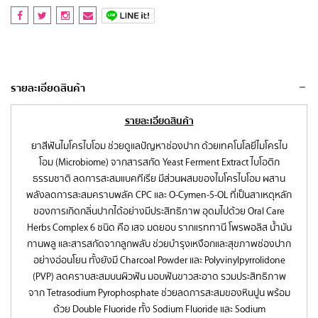
รายละเอียดสินค้า
รายละเอียดสินค้า
ยาสีฟันไมโครไบโอม ช่วยดูแลปัญหาช่องปาก ด้วยเทคโนโลยีไมโครไบ
โอม (Microbiome) จากสารสกัด Yeast Ferment Extract ไบโอติก
ธรรมชาติ ลดการสะสมแบคทีเรีย มีส่วนผสมของไมโครไบโอม ผสาน
พลังลดการสะสมคราบพลัค CPC และ O-Cymen-5-OL ที่เป็นสาเหตุหลัก
ของการเกิดกลิ่นปากได้อย่างมีประสิทธิภาพ อุดมไปด้วย Oral Care
Herbs Complex 6 ชนิด คือ เสจ มดยอบ รากแรททานี โพรพอลิส น้ำมัน
กานพลู และสารสกัดจากลูกพลับ ช่วยบำรุงเหงือกและสุขภาพช่องปาก
อย่างอ่อนโยน ทั้งยังมี Charcoal Powder และ Polyvinylpyrrolidone
(PVP) ลดคราบสะสมบนผิวฟัน มอบฟันขาวสะอาด รวมประสิทธิภาพ
จาก Tetrasodium Pyrophosphate ช่วยลดการสะสมของหินปูน พร้อม
ด้วย Double Fluoride ทั้ง Sodium Fluoride และ Sodium