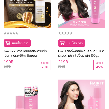
หยิบใส่ตะกร้า
หยิบใส่ตะกร้า
Keumyon อาร์แกนออยล์แฮร์ทรีท
Hair it ซิลกี้พลัสลีฟอินคอนดิชั่นเนอ
เม้นท์สเปรย์ 60ml กึมยอน
ร์แอนด์แฮร์สลีปปิ้งมาสก์ 100g
แฮร์อิท
199฿
219฿
Saved
Saved
259฿
395฿
23%
45%