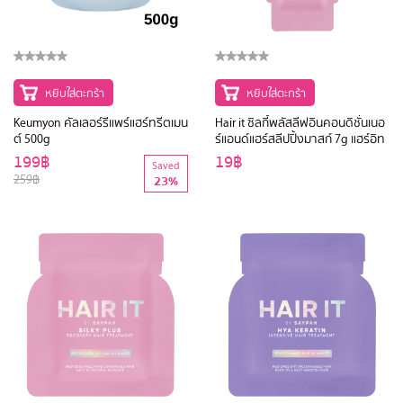
หยิบใส่ตะกร้า
หยิบใส่ตะกร้า
Keumyon คัลเลอร์รีแพร์แฮร์ทรีตเมน
Hair it ซิลกี้พลัสลีฟอินคอนดิชั่นเนอ
ต์ 500g
ร์แอนด์แฮร์สลีปปิ้งมาสก์ 7g แฮร์อิท
199฿
19฿
Saved
259฿
23%