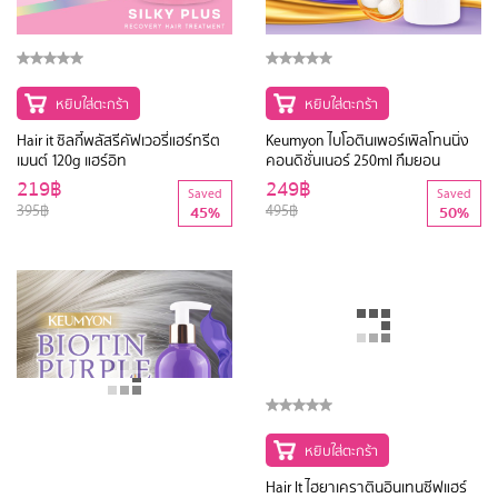
หยิบใส่ตะกร้า
หยิบใส่ตะกร้า
Hair it ซิลกี้พลัสรีคัฟเวอรี่แฮร์ทรีต
Keumyon ไบโอตินเพอร์เพิลโทนนิ่ง
เมนต์ 120g แฮร์อิท
คอนดิชั่นเนอร์ 250ml กึมยอน
219฿
249฿
Saved
Saved
395฿
495฿
45%
50%