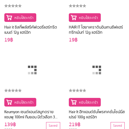
หยิบใส่ตะกร้า
หยิบใส่ตะกร้า
Hair it ซิลกี้พลัสรีคัฟเวอรี่แฮร์ทรีต
HAIR IT ไฮยาเคราตินอินเทนซีฟแฮร์
เมนต์ 12g แฮร์อิท
ทรีทเม้นท์ 12g แฮร์อิท
19฿
19฿
หยิบใส่ตะกร้า
Hair It ฮีทแอนด์ซันโพรเทคชั่นไชน์นี่ส
เปรย์ 100g แฮร์อิท
219฿
Saved