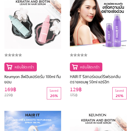
หยิบใส่ตะกร้า
หยิบใส่ตะกร้า
Keumyon ลีฟอินแฮร์เซรั่ม 100ml กึม
HAIR IT รีสทอร์แอนด์รีเฟรชคลีน
ยอน
ดรายแชมพู 50ml แฮร์อิท
169฿
129฿
Saved
Saved
229฿
175฿
26%
26%