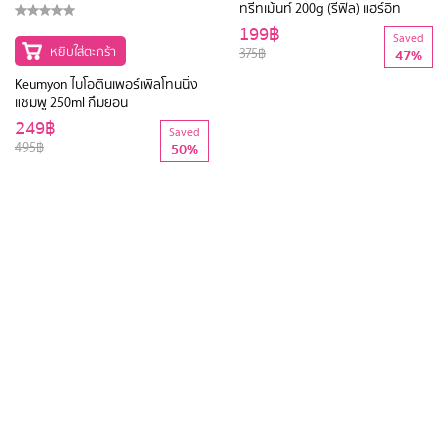
หยิบใส่ตะกร้า
หยิบใส่ตะกร้า
Keumyon ไบโอตินเพอร์เพิลโทนนิ่ง
Hair It ไฮยาเคราตินอินเทนซีฟแฮร์
แชมพู 250ml กึมยอน
ทรีทเม้นท์ 200g (รีฟิล) แฮร์อิท
249฿
199฿
Saved
Saved
495฿
375฿
50%
47%
1
2