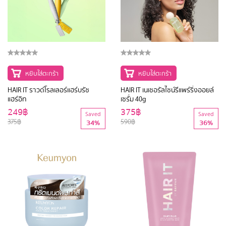
หยิบใส่ตะกร้า
หยิบใส่ตะกร้า
HAIR IT ราวด์โรลเลอร์แฮร์บรัช
HAIR IT เนเชอรัลไชน์รีแพร์ริ่งออยล์
แฮร์อิท
เซรั่ม 40g
249฿
375฿
Saved
Saved
375฿
590฿
34%
36%