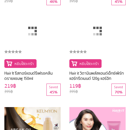
หยิบใส่ตะกร้า
395฿
45%
Keumyon เซนต์แอนด์สมูทดราย
แชมพู 100ml กึมยอน มีตัวเลือก 3
สูตรให้เลือก Warm Floral,Morning
139฿
Saved
Tea,Summer Fruity
259฿
46%
หยิบใส่ตะกร้า
หยิบใส่ตะกร้า
Hair It รีสทอร์แอนด์รีเฟรชคลีน
Hair it วิตามินพลัสแอนด์เอ็กซ์เพิร์ท
ดรายแชมพู 150ml
แฮร์ทรีตเมนต์ 120g แฮร์อิท
219฿
119฿
Saved
Saved
395฿
395฿
45%
70%