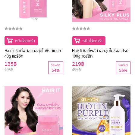
หยิบใส่ตะกร้า
หยิบใส่ตะกร้า
Hair It ซิลกี้พลัสวอลลุ่มไมซิ่งสเปรย์
Hair It ซิลกี้พลัสวอลลุ่มไมซิ่งสเปรย์
40g แฮร์อิท
100g แฮร์อิท
135฿
219฿
Saved
Saved
295฿
495฿
54%
56%