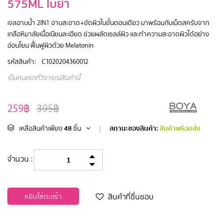
575ML โบย่า
เจลอาบน้ำ 2IN1 อาบสะอาด+ขัดผิวในขั้นตอนเดียว มาพร้อมกับเม็ดสครับจาก
เกลือหิมาลัยเนื้อเนียนละเอียด ช่วยผลัดเซลล์ผิว และทำความสะอาดผิวได้อย่าง
อ่อนโยน ฟื้นฟูผิวด้วย Melatonin
รหัสสินค้า:
C1020204360012
เป็นคนแรกที่วิจารณ์สินค้านี้
259฿
395฿
48
สถานะของสินค้า:
สินค้าพร้อมส่ง
เหลือสินค้าเพียง
ชิ้น
|
จำนวน :
สินค้าที่ชื่นชอบ
หยิบใส่ตะกร้า