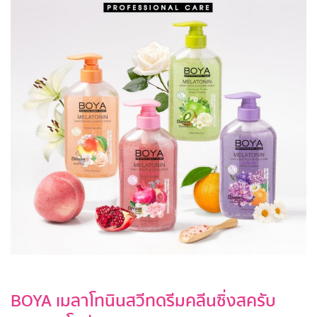
BOYA เมลาโทนินสวีทดรีมคลีนซิ่งสครับ