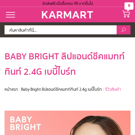
จัดส่งฟรี เมื่อซื้อครบ 99 บาทขึ้นไป
0
BABY BRIGHT ลิปแอนด์ชีคแมทท์
ทินท์ 2.4G เบบี้ไบร์ท
หน้าแรก
/
Baby Bright ลิปแอนด์ชีคแมทท์ทินท์ 2.4g เบบี้ไบร์ท
/
รีวิวสินค้า