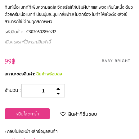
ทินท์เนื้อแมทท์ที่เพิ่มความสดใสเจิดจรัสให้กับริมฝีปากและพวงแก้มในหนึ่งเดียว
ด้วยครีมเนื้อแมทท์เนียนนุ่มละมุน เกลี่ยง่าย ไม่ตกร่อง ไม่ทำให้แห้งตึงหลังใช้
สามารถใช้ได้กับทุกสภาพผิว
รหัสสินค้า:
C3020602850212
เป็นคนแรกที่วิจารณ์สินค้านี้
99฿
สถานะของสินค้า:
สินค้าพร้อมส่ง
จำนวน :
สินค้าที่ชื่นชอบ
หยิบใส่ตะกร้า
กลับไปยังหน้าหลักข้อมูลสินค้า
«