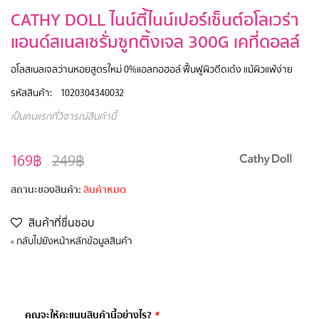
CATHY DOLL ไนน์ตี้ไนน์เปอร์เซ็นต์อโลเวร่า
แอนด์สเนลเซรั่มซูทติ้งเจล 300G เคที่ดอลล์
อโลสเนลเจลว่านหอยสูตรใหม่ 0%แอลกอฮอล์ ฟื้นฟูผิวดีดเด้ง แม้ผิวแพ้ง่าย
รหัสสินค้า:
1020304340032
เป็นคนแรกที่วิจารณ์สินค้านี้
169฿
249฿
สถานะของสินค้า:
สินค้าหมด
สินค้าที่ชื่นชอบ
กลับไปยังหน้าหลักข้อมูลสินค้า
«
คุณจะให้คะแนนสินค้านี้อย่างไร?
*