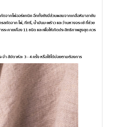
ดจากไผ่ออร์แกนิค อีกทั้งยังมีส่วนผสมจากเกลือหิมาลายัน
ดจาก ไผ่, ทีทรี, น้ำมันมะพร้าว และว่านหางจระเข้ ที่ช่วย
ารระคายเคือง 11 ชนิด และเพื่อให้เกิดประสิทธิภาพสูงสุด ควร
ำ สัปดาห์ละ 3 - 4 ครั้ง หรือใช้ได้บ่อยตามต้องการ