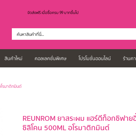
จัดส่งฟรี เมื่อซื้อครบ 99 บาทขึ้นไป
สินค้าใหม่
คอลเลคชั่นพิเศษ
โปรโมชั่นออนไลน์
ร้านคา
โรมาติกมินต์
REUNROM ยาสระผม แฮร์ดีท็อกซิฟายอิ
ซิลิโคน 500ML อโรมาติกมินต์