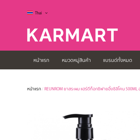
Thai
หน้าแรก
หมวดหมู่สินค้า
แบรนด์ทั้งหมด
หน้าแรก
/
REUNROM ยาสระผม แฮร์ดีท็อกซิฟายอิ้งซิลิโคน 500ML อ