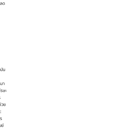
 ลด
มัน
ิมา
ีรษะ
ร
ช่วย
c
าร
มย์