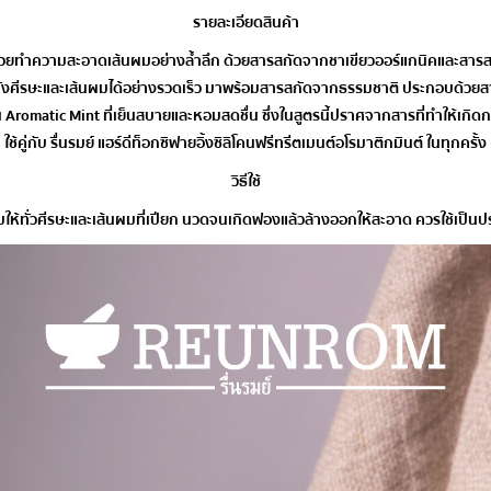
รายละเอียดสินค้า
ยทำความสะอาดเส้นผมอย่างล้ำลึก ด้วยสารสกัดจากชาเขียวออร์แกนิคและสารสกั
ศีรษะและเส้นผมได้อย่างรวดเร็ว มาพร้อมสารสกัดจากธรรมชาติ ประกอบด้วยสารสกั
 Aromatic Mint ที่เย็นสบายและหอมสดชื่น ซึ่งในสูตรนี้ปราศจากสารที่ทำให้เกิดก
ใช้คู่กับ รื่นรมย์ แฮร์ดีท็อกซิฟายอิ้งซิลิโคนฟรีทรีตเมนต์อโรมาติกมินต์ ในทุกครั้ง
วิธีใช้
ทั่วศีรษะและเส้นผมที่เปียก นวดจนเกิดฟองแล้วล้างออกให้สะอาด ควรใช้เป็นประจ