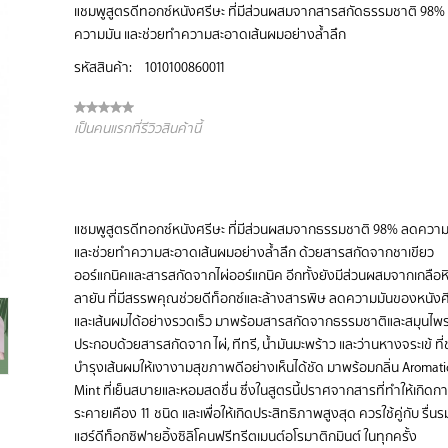
แชมพูสูตรดีทอกซ์หนังศรีษะ ที่มีส่วนผสมจากสารสกัดธรรมชาติ 98%
ความมัน และช่วยทำความสะอาดเส้นผมอย่างล้ำลึก
รหัสสินค้า:
1010100860011
เป็นคนแรกที่รีวิวสินค้านี้
แชมพูสูตรดีทอกซ์หนังศรีษะ ที่มีส่วนผสมจากธรรมชาติ 98% ลดความ
และช่วยทำความสะอาดเส้นผมอย่างล้ำลึก ด้วยสารสกัดจากชาเขียว
ออร์แกนิคและสารสกัดจากไผ่ออร์แกนิค อีกทั้งยังมีส่วนผสมจากเกลือห
ลายัน ที่มีสรรพคุณช่วยดีท็อกซ์และล้างสารพิษ ลดความมันของหนังศ
และเส้นผมได้อย่างรวดเร็ว มาพร้อมสารสกัดจากธรรมชาติและสมุนไพ
ประกอบด้วยสารสกัดจาก ไผ่, ทีทรี, น้ำมันมะพร้าว และว่านหางจระเข้ ที่
บำรุงเส้นผมให้เงางามสุขภาพดีอย่างเห็นได้ชัด มาพร้อมกลิ่น Aromati
Mint ที่เย็นสบายและหอมสดชื่น ซึ่งในสูตรนี้ปราศจากสารที่ทำให้เกิดก
ระคายเคือง 11 ชนิด และเพื่อให้เกิดประสิทธิภาพสูงสุด ควรใช้คู่กับ รื่นร
แฮร์ดีท็อกซิฟายอิ้งซิลิโคนฟรีทรีตเมนต์อโรมาติกมินต์ ในทุกครั้ง