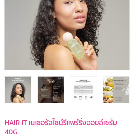
HAIR IT เนเชอรัลไชน์รีแพร์ริ่งออยล์เซรั่ม
40G