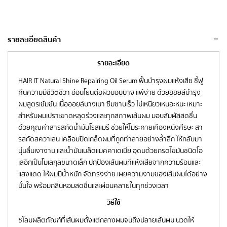
รายละเอียดสินค้า
รายละเอียด
HAIR IT Natural Shine Repairing Oil Serum ฟื้นบำรุงผมแห้งเสีย ชี้ฟู
คืนความมีชีวิตชีวา อ่อนโยนต่อผิวบอบบาง แพ้ง่าย ด้วยออยล์บำรุง
ผมสูตรเข้มข้น เนื้อออยล์บางเบา ซึมซาบเร็ว ไม่เหนียวเหนอะหนะ เหมาะ
สำหรับผมเปราะขาดหลุดร่วงและทุกสภาพเส้นผม มอบสัมผัสสดชื่น
ด้วยคุณค่าสารสกัดน้ำมันโรสแมรี ช่วยให้ไม่ระคายเคืองหนังศีรษะ สา
รสกัดสควาเลน เคลือบปิดเกล็ดผมที่ถูกทำลายอย่างล้ำลึก ให้กลับมา
นุ่มลื่นเงางาม และน้ำมันเมล็ดแมคคาเดเมีย อุดมด้วยกรดไขมันชนิดโอ
เลอิกเป็นโมเลกุลขนาดเล็ก ปกป้องเส้นผมที่แห้งเสียจากความร้อนและ
แสงแดด ให้ผมมีน้ำหนัก จัดทรงง่าย เผยความงามของเส้นผมได้อย่าง
มั่นใจ พร้อมกลิ่นหอมสดชื่นและผ่อนคลายในทุกช่วงเวลา
วิธีใช้
ชโลมผลิตภัณฑ์ที่เส้นผมตั้งแต่กลางผมจนถึงปลายเส้นผม นวดให้