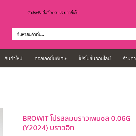
จัดส่งฟรี เมื่อซื้อครบ 99 บาทขึ้นไป
สินค้าใหม่
คอลเลคชั่นพิเศษ
โปรโมชั่นออนไลน์
ร้านคา
BROWIT โปรสลิมบราวเพนซิล 0.06G
(Y2024) บราวอิท