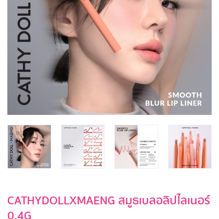
CATHYDOLLXMAENG สมูธเบลอลิปไลเนอร์
0.4G