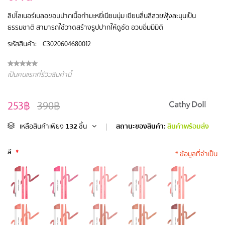
ลิปไลเนอร์เบลอขอบปากเนื้อกำมะหยี่เนียนนุ่ม เขียนลื่นสีสวยฟุ้งละมุนเป็น
ธรรมชาติ สามารถใช้วาดสร้างรูปปากให้ดูชัด อวบอิ่มมีมิติ
รหัสสินค้า:
C3020604680012
เป็นคนแรกที่รีวิวสินค้านี้
253฿
390฿
132
สถานะของสินค้า:
สินค้าพร้อมส่ง
เหลือสินค้าเพียง
ชิ้น
|
สี
*
* ข้อมูลที่จำเป็น