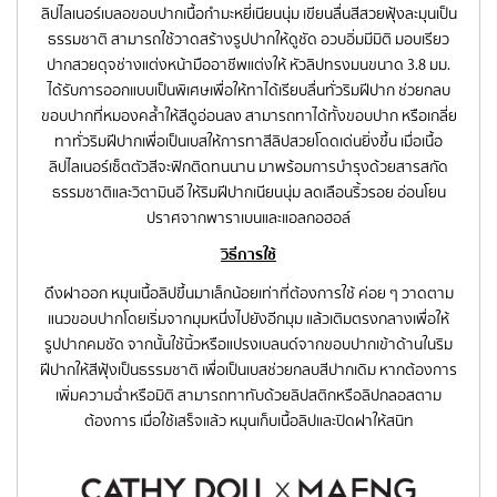
ลิปไลเนอร์เบลอขอบปากเนื้อกำมะหยี่เนียนนุ่ม เขียนลื่นสีสวยฟุ้งละมุนเป็น
ธรรมชาติ สามารถใช้วาดสร้างรูปปากให้ดูชัด อวบอิ่มมีมิติ มอบเรียว
ปากสวยดุจช่างแต่งหน้ามืออาชีพแต่งให้ หัวลิปทรงมนขนาด 3.8 มม.
ได้รับการออกแบบเป็นพิเศษเพื่อให้ทาได้เรียบลื่นทั่วริมฝีปาก ช่วยกลบ
ขอบปากที่หมองคล้ำให้สีดูอ่อนลง สามารถทาได้ทั้งขอบปาก หรือเกลี่ย
ทาทั่วริมฝีปากเพื่อเป็นเบสให้การทาสีลิปสวยโดดเด่นยิ่งขึ้น เมื่อเนื้อ
ลิปไลเนอร์เซ็ตตัวสีจะฟิกติดทนนาน มาพร้อมการบำรุงด้วยสารสกัด
ธรรมชาติและวิตามินอี ให้ริมฝีปากเนียนนุ่ม ลดเลือนริ้วรอย อ่อนโยน
ปราศจากพาราเบนและแอลกอฮอล์
วิธีการใช้
ดึงฝาออก หมุนเนื้อลิปขึ้นมาเล็กน้อยเท่าที่ต้องการใช้ ค่อย ๆ วาดตาม
แนวขอบปากโดยเริ่มจากมุมหนึ่งไปยังอีกมุม แล้วเติมตรงกลางเพื่อให้
รูปปากคมชัด จากนั้นใช้นิ้วหรือแปรงเบลนด์จากขอบปากเข้าด้านในริม
ฝีปากให้สีฟุ้งเป็นธรรมชาติ เพื่อเป็นเบสช่วยกลบสีปากเดิม หากต้องการ
เพิ่มความฉ่ำหรือมิติ สามารถทาทับด้วยลิปสติกหรือลิปกลอสตาม
ต้องการ เมื่อใช้เสร็จแล้ว หมุนเก็บเนื้อลิปและปิดฝาให้สนิท