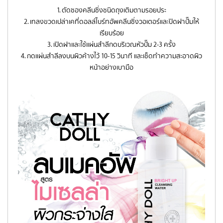
1. ตัดซองคลีนซิ่งชนิดถุงเติมตามรอยประ
2. เทลงขวดเปล่าเคที่ดอลล์ไบร์ทอัพคลีนซิ่งวอเตอร์และปิดฝาปั๊มให้
เรียบร้อย
3. เปิดฝาและใช้แผ่นสำลีกดบริเวณหัวปั๊ม 2-3 ครั้ง
4. กดแผ่นสำลีลงบนผิวค้างไว้ 10-15 วินาที และเช็ดทำความสะอาดผิว
หน้าอย่างเบามือ