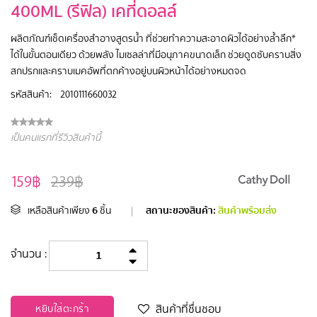
400ML (รีฟิล) เคที่ดอลล์
ผลิตภัณฑ์เช็ดเครื่องสำอางสูตรน้ำ ที่ช่วยทำความสะอาดผิวได้อย่างล้ำลึก*
ได้ในขั้นตอนเดียว ด้วยพลัง ไมเซลล่าที่มีอนุภาคขนาดเล็ก ช่วยดูดซับคราบสิ่ง
สกปรกและคราบเมคอัพที่ตกค้างอยู่บนผิวหน้าได้อย่างหมดจด
รหัสสินค้า:
2010111660032
เป็นคนแรกที่รีวิวสินค้านี้
159฿
239฿
6
สถานะของสินค้า:
สินค้าพร้อมส่ง
เหลือสินค้าเพียง
ชิ้น
|
จำนวน :
สินค้าที่ชื่นชอบ
หยิบใส่ตะกร้า