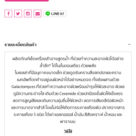
รายละเอียดสินค้า
ผลิตภัณฑ์เช็ดเครื่องสำอางสูตรน้ำ ที่ช่วยทำความสะอาดผิวได้อย่าง
ล้ำลึก* ได้ในขั้นตอนเดียว ด้วยพลัง
ไมเซลล่าที่มีอนุภาคขนาดเล็ก ช่วยดูดซับคราบสิ่งสกปรกและคราบ
เมคอัพที่ตกค้างอยู่บนผิวหน้าได้อย่างหมดจด ทั้งยังผสานด้วย
Galactomyces ที่ช่วยทำความสะอาดผิวพร้อมบำรุงให้ผิวสะอาด ผิวแล
ดูมีความกระจ่างใส เติมด้วย Ceramide ช่วยปกป้องชั้นผิวให้แข็งแรง
ลดการสูญเสียและเติมความชุ่มชื่นให้ผิวหน้า ลดการเสียดสีต่อผิวหน้า
และการบาดจากสำลี โดยไม่ก่อให้เกิดการระคายเคืองผิว ปราศจากสาร
ระคายเคือง 5 ชนิด ได้แก่ แอลกอฮอล์ น้ำมัน สีสังเคราะห์ น้ำหอม และ
พาราเบน
วิธีใช้