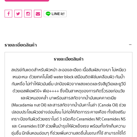
รายละเอียดสินค้า
รายละเอียดสินค้า
สเปรย์กันแดดสำหรับผิวหน้า ละอองละเอียด เนื้อสัมผัสบางเบา ไม่เหนียว
เหนอะหนะ ด้วยเทคโนโลยี water block เสมือนติดฟิล์มเคลือบผิว กันน้ำ
กันเหงื่อ ไม่ทำให้ผิวมันเยิ้ม ปกป้องผิวจากแสงแดดและรังสียูวีเอและยูวีบี
ด้วยเอสพีเอฟ50+ พีเอ++++ ซึ่งเป็นสาเหตุของการเกิดริ้วรอยก่อนวัย
และผิวหมองคล้ำ มาพร้อมสารสกัดจากน้ำมันแมคคาเดเมีย
(Macadamia nut Oil) และสารสกัดจากน้ำมันคาโนล่า (Canola Oil) ช่วย
ปลอบประโลมผิวอย่างอ่อนโยน ไม่ก่อให้เกิดการระคายเคือง ทั้งยังเสริม
เกราะป้องกันผิวด้วยเซราไมด์ 3 ชนิดคือ Ceramides NP, Ceramides NS
และ Ceramides EOP ช่วยฟื้นบำรุงให้ผิวแข็งแรง พร้อมทั้งกักเก็บความ
ชุ่มชื้น มีกลิ่นหอมอ่อนๆ ที่ช่วยเพิ่มความสดชื่นในขณะที่ใช้ สามารถใช้ได้