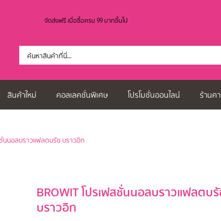
จัดส่งฟรี เมื่อซื้อครบ 99 บาทขึ้นไป
สินค้าใหม่
คอลเลคชั่นพิเศษ
โปรโมชั่นออนไลน์
ร้านคา
สชั่นนอลบราวแฟลตบรัช บราวอิท
BROWIT โปรเฟสชั่นนอลบราวแฟลตบรั
บราวอิท