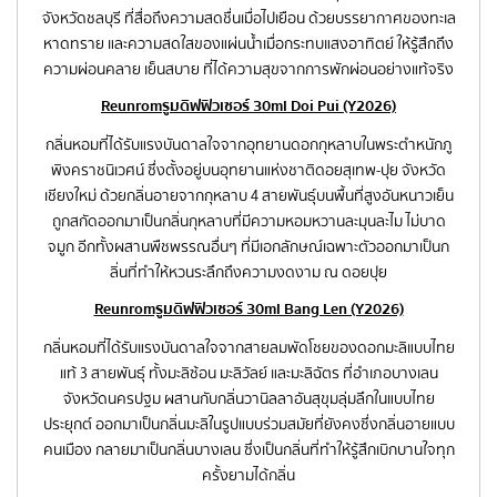
จังหวัดชลบุรี ที่สื่อถึงความสดชื่นเมื่อไปเยือน ด้วยบรรยากาศของทะเล
หาดทราย และความสดใสของแผ่นน้ำเมื่อกระทบแสงอาทิตย์ ให้รู้สึกถึง
ความผ่อนคลาย เย็นสบาย ที่ได้ความสุขจากการพักผ่อนอย่างแท้จริง
Reunrom รูมดิฟฟิวเซอร์ 30ml Doi Pui (Y2026)
กลิ่นหอมที่ได้รับแรงบันดาลใจจากอุทยานดอกกุหลาบในพระตำหนักภู
พิงคราชนิเวศน์ ซึ่งตั้งอยู่บนอุทยานแห่งชาติดอยสุเทพ-ปุย จังหวัด
เชียงใหม่ ด้วยกลิ่นอายจากกุหลาบ 4 สายพันธุ์บนพื้นที่สูงอันหนาวเย็น
ถูกสกัดออกมาเป็นกลิ่นกุหลาบที่มีความหอมหวานละมุนละไม ไม่บาด
จมูก อีกทั้งผสานพืชพรรณอื่นๆ ที่มีเอกลักษณ์เฉพาะตัวออกมาเป็นก
ลิ่นที่ทำให้หวนระลึกถึงความงดงาม ณ ดอยปุย
Reunrom รูมดิฟฟิวเซอร์ 30ml Bang Len (Y2026)
กลิ่นหอมที่ได้รับแรงบันดาลใจจากสายลมพัดโชยของดอกมะลิแบบไทย
แท้ 3 สายพันธุ์ ทั้งมะลิซ้อน มะลิวัลย์ และมะลิฉัตร ที่อำเภอบางเลน
จังหวัดนครปฐม ผสานกับกลิ่นวานิลลาอันสุขุมลุ่มลึกในแบบไทย
ประยุกต์ ออกมาเป็นกลิ่นมะลิในรูปแบบร่วมสมัยที่ยังคงซึ่งกลิ่นอายแบบ
คนเมือง กลายมาเป็นกลิ่นบางเลน ซึ่งเป็นกลิ่นที่ทำให้รู้สึกเบิกบานใจทุก
ครั้งยามได้กลิ่น