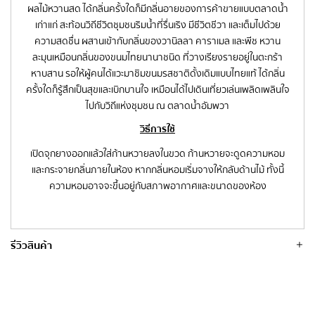
ผลไม้หวานสด ได้กลิ่นครั้งใดก็มีกลิ่นอายของการค้าขายแบบตลาดน้ำ
เก่าแก่ สะท้อนวิถีชีวิตชุมชนริมน้ำที่รื่นเริง มีชีวิตชีวา และเต็มไปด้วย
ความสดชื่น ผสานเข้ากับกลิ่นของวานิลลา คาราเมล และพีช หวาน
ละมุนเหมือนกลิ่นของขนมไทยนานาชนิด ที่วางเรียงรายอยู่ในตะกร้า
หาบสาน รอให้ผู้คนได้แวะมาชิมขนมรสชาติดั้งเดิมแบบไทยแท้ ได้กลิ่น
ครั้งใดก็รู้สึกเป็นสุขและเบิกบานใจ เหมือนได้ไปเดินเที่ยวเล่นเพลิดเพลินใจ
ไปกับวิถีแห่งชุมชน ณ ตลาดน้ำอัมพวา
วิธีการใช้
เปิดจุกยางออกแล้วใส่ก้านหวายลงในขวด ก้านหวายจะดูดความหอม
และกระจายกลิ่นภายในห้อง หากกลิ่นหอมเริ่มจางให้กลับด้านไม้ ทั้งนี้
ความหอมอาจจะขึ้นอยู่กับสภาพอากาศและขนาดของห้อง
รีวิวสินค้า