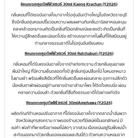
Reunrom รูมดิฟฟิวเซอร์ 30ml Kaeng Krachan (Y2026)
กลิ่นหอมที่ได้แรงบันดาลใจมาจากไร่องุ่นอันกว้างใหญ่ในจังหวัดราชบุรี
ซึ่งมีกลิ่นองุ่นหอมเปรี้ยวอมหวาน ผสมผสานกับกลิ่นวานิลลาหอมละมุน
คละเคล้าออกมาจนเกิดเป็นกลิ่นที่มีเอกลักษณ์และลงตัว เกิดเป็นกลิ่นที่
ให้ความรู้สึกสดชื่นและปลอดโปร่ง สร้างบรรยากาศในพื้นที่ให้เสมือนอยู่
ท่ามกลางธรรมชาติในไร่องุ่นอันเงียบสงบ
Reunrom รูมดิฟฟิวเซอร์ 30ml Ratchaburi (Y2026)
กลิ่นหอมที่ได้รับแรงบันดาลใจจากป่าแก่งกระจาน ด้วยกลิ่นขุนเขาและ
ผืนป่าใหญ่ ที่มีความเย็นตลอดทั้งปี สู่กลิ่นกรุ่นเปลือกไม้ ไอหมอกหนาว
ในยามเช้า พร้อมพืชสีเขียวที่ให้กลิ่นสดชื่นและผ่อนคลาย ดุจการปลีกตัว
นั่งหลับตาพักผ่อนอยู่ท่ามกลางป่าเขาลำเนาไพร ให้จิตใจสงบนิ่ง ผ่อน
คลายความอ่อนล้า ด้วยกลิ่นที่สื่อถึงธรรมชาติได้อย่างแท้จริง
Reunrom รูมดิฟฟิวเซอร์ 30ml Amphawa (Y2026)
ผลิตภัณฑ์ก้านหอมปรับอากาศ ที่ได้แรงบันดาลใจจากตลาดน้ำอัมพวา
จังหวัดสมุทรสงคราม ภาพของร้านรวงที่มีเสน่ห์เป็นเอกลักษณ์ มี
แม่ค้า พ่อค้าที่พายเรือขายผลไม้สดๆ จากสวน เนืองแน่นอยู่ริมฝั่งแม่น้ำ
สะท้อนออกมาด้วยกลิ่นของเมลอนและฮันนี่ดิว ตัวแทนความหอมจาก