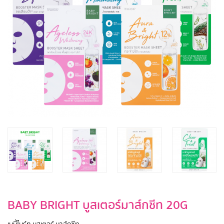
BABY BRIGHT บูสเตอร์มาส์กชีท 20G
เบบี้ไบร์ท บูสเตอร์ มาส์กชีท