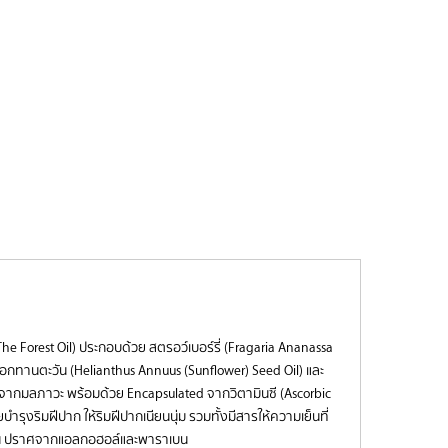
 The Forest Oil) ประกอบด้วย สตรอว์เบอร์รี่ (Fragaria Ananassa
้ำมันดอกทานตะวัน (Helianthus Annuus (Sunflower) Seed Oil) และ
ปากจากมลภาวะ พร้อมด้วย Encapsulated จากวิตามินซี (Ascorbic
ยบำรุงริมฝีปาก ให้ริมฝีปากเนียนนุ่ม รวมทั้งมีสารให้ความเย็นที่
อดวัน ปราศจากแอลกอฮอล์และพาราเบน