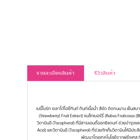
รายละเอียดสินค้า
รีวิวสินค้า
เบบี้ไบร์ท เจลาโต้ไอซี่ทินท์ ทินท์เนื้อน้ำ สีชัด ติดทนนาน เย
(Strawberry) Fruit Extract) แบล็กเบอร์รี่ (Rubus Fruticosus 
วิตามินอี (Tocopherol) ที่มีสารแอนตี้ออกซิแดนท์ ช่วยบำรุง
Acid) และวิตามินอี (Tocopherol) ที่ช่วยกักเก็บวิตามินให้มีประ
พัฒนาโดยเทคโนโลยีจากฝรั่งเศส ที