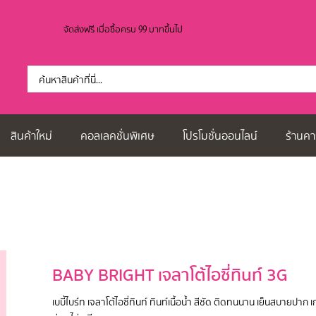
จัดส่งฟรี เมื่อซื้อครบ 99 บาทขึ้นไป
สินค้าใหม่
คอลเลคชั่นพิเศษ
โปรโมชั่นออนไลน์
ร้านคา
BABY BRIGHT เจลาโต้ไอซี่ทินท์ 3G
เบบี้ไบร์ท เจลาโต้ไอซี่ทินท์ ทินท์เนื้อน้ำ สีชัด ติดทนนาน เย็นสบายปาก เก