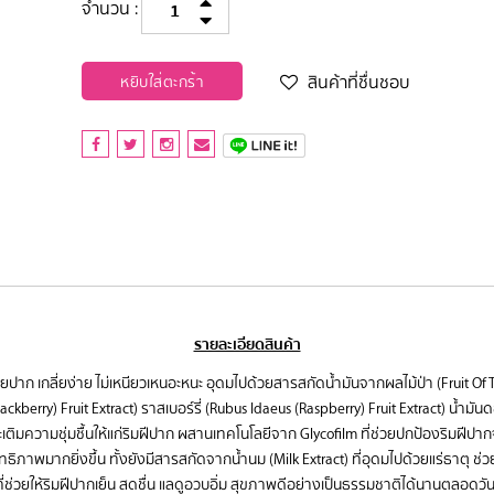
จำนวน :
สินค้าที่ชื่นชอบ
หยิบใส่ตะกร้า
รายละเอียดสินค้า
็นสบายปาก เกลี่ยง่าย ไม่เหนียวเหนอะหนะ อุดมไปด้วยสารสกัดน้ำมันจากผลไม้ป่า (Fruit Of
(Blackberry) Fruit Extract) ราสเบอร์รี่ (Rubus Idaeus (Raspberry) Fruit Extract) น
และเติมความชุ่มชื้นให้แก่ริมฝีปาก ผสานเทคโนโลยีจาก Glycofilm ที่ช่วยปกป้องริมฝี
สิทธิภาพมากยิ่งขึ้น ทั้งยังมีสารสกัดจากน้ำนม (Milk Extract) ที่อุดมไปด้วยแร่ธาตุ ช่ว
่ช่วยให้ริมฝีปากเย็น สดชื่น แลดูอวบอิ่ม สุขภาพดีอย่างเป็นธรรมชาติได้นานตล