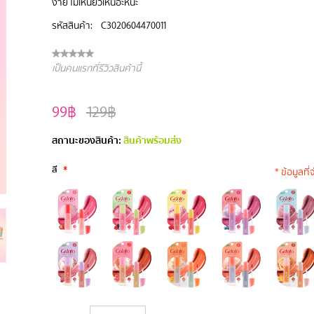
ง่าย ไม่เหนียวเหนอะหนะ
รหัสสินค้า:
C3020604470011
เป็นคนแรกที่รีวิวสินค้านี้
99฿
129฿
สถานะของสินค้า:
สินค้าพร้อมส่ง
สี
*
* ข้อมูลที่