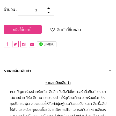
จำนวน :
สินค้าที่ชื่นชอบ
หยิบใส่ตะกร้า
รายละเอียดสินค้า
รายละเอียดสินค้า
หมดปัญหาร่องปากชัดด้วย ลิปอิท ปังปังลิปไพรเมอร์ เนื้อทินท์บางเบา
สบายปาก สีชัด ติดทน เบลอร่องปากให้ดูเรียบเนียน มาพร้อมหัวแปรง
คุชชั่นทรงพุ่มกลม ขนนุ่ม ให้สัมผัสนุ่มฟูราวกับขนมปัง ช่วยเกลี่ยเนื้อลิป
ให้ฟุ้งเบลอ ด้วยคุณประโยชน์จาก Seamollient สารสกัดสาหร่ายสีแดง
จากทะเลลึก (Chondrus Crispus Extract) อุดมด้วยสารบำรุงอันเลอค่า