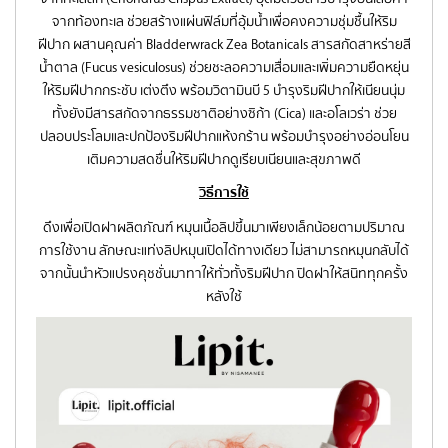
จากท้องทะเล ช่วยสร้างแผ่นฟิล์มที่อุ้มน้ำเพื่อคงความชุ่มชื้นให้ริม
ฝีปาก ผสานคุณค่า Bladderwrack Zea Botanicals สารสกัดสาหร่ายสี
น้ำตาล (Fucus vesiculosus) ช่วยชะลอความเสื่อมและเพิ่มความยืดหยุ่น
ให้ริมฝีปากกระชับ เต่งตึง พร้อมวิตามินบี 5 บำรุงริมฝีปากให้เนียนนุ่ม
ทั้งยังมีสารสกัดจากธรรมชาติอย่างซิก้า (Cica) และอโลเวร่า ช่วย
ปลอบประโลมและปกป้องริมฝีปากแห้งกร้าน พร้อมบำรุงอย่างอ่อนโยน
เติมความสดชื่นให้ริมฝีปากดูเรียบเนียนและสุขภาพดี
วิธีการใช้
ดึงเพื่อเปิดฝาผลิตภัณฑ์ หมุนเนื้อลิปขึ้นมาเพียงเล็กน้อยตามปริมาณ
การใช้งาน ลักษณะแท่งลิปหมุนเปิดได้ทางเดียว ไม่สามารถหมุนกลับได้
จากนั้นนำหัวแปรงคุชชั่นมาทาให้ทั่วทั้งริมฝีปาก ปิดฝาให้สนิททุกครั้ง
หลังใช้