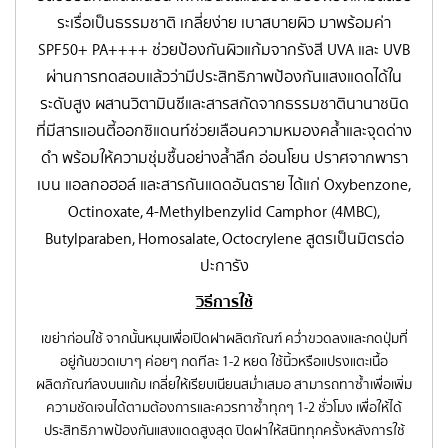
ระเรื่อเป็นธรรมชาติ เกลี่ยง่าย เบาสบายผิว มาพร้อมค่า
SPF50+ PA++++ ช่วยป้องกันผิวแก้มจากรังสี UVA และ UVB
ผ่านการทดสอบแล้วว่ามีประสิทธิภาพป้องกันแสงแดดได้ใน
ระดับสูง ผสานวิตามินซีและสารสกัดจากธรรมชาตินานาชนิด
ที่มีสารแอนตี้ออกซิแดนท์ช่วยเลือนความหมองคล้ำและจุดด่าง
ดำ พร้อมให้ความชุ่มชื้นอย่างล้ำลึก อ่อนโยน ปราศจากพารา
เบน แอลกอฮอล์ และสารกันแดดอันตราย ได้แก่ Oxybenzone,
Octinoxate, 4-Methylbenzylid Camphor (4MBC),
Butylparaben, Homosalate, Octocrylene สูตรเป็นมิตรต่อ
ปะการัง
วิธีการใช้
เขย่าก่อนใช้ จากนั้นหมุนเพื่อเปิดฝาผลิตภัณฑ์ คว่ำขวดลงและกดปุ่มที่
อยู่ก้นขวดเบาๆ ค่อยๆ กดทีละ 1-2 หยด ใช้นิ้วหรือแปรงแตะเนื้อ
ผลิตภัณฑ์ลงบนแก้ม เกลี่ยให้เรียบเนียนสม่ำเสมอ สามารถทาซ้ำเพื่อเพิ่ม
ความชัดเจนได้ตามต้องการและควรทาซ้ำทุกๆ 1-2 ชั่วโมง เพื่อให้ได้
ประสิทธิภาพป้องกันแสงแดดสูงสุด ปิดฝาให้สนิททุกครั้งหลังการใช้