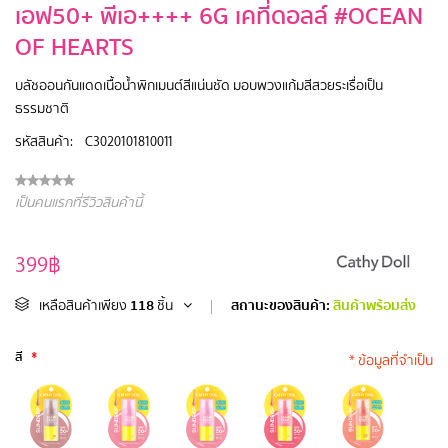
เอฟ50+ พีเอ++++ 6G เคที่ดอลล์ #OCEAN
OF HEARTS
บลัชออนกันแดดเนื้อน้ำพิกเมนต์สีแน่นชัด มอบพวงแก้มสีสวยระเรื่อเป็น
ธรรมชาติ
รหัสสินค้า:
C3020101810011
เป็นคนแรกที่รีวิวสินค้านี้
399฿
118
สถานะของสินค้า:
สินค้าพร้อมส่ง
เหลือสินค้าเพียง
ชิ้น
|
สี
*
* ข้อมูลที่จำเป็น