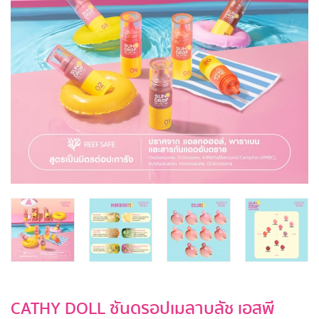
CATHY DOLL ซันดรอปเมลาบลัช เอสพี