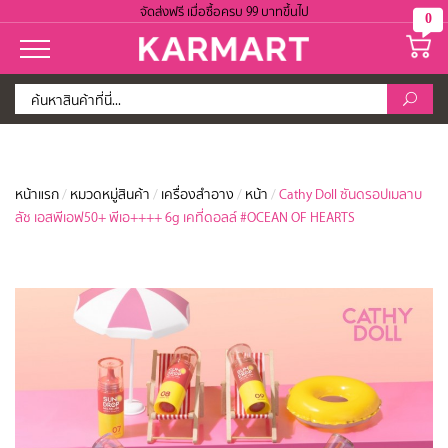
จัดส่งฟรี เมื่อซื้อครบ 99 บาทขึ้นไป
0
หน้าแรก
/
หมวดหมู่สินค้า
/
เครื่องสำอาง
/
หน้า
/
Cathy Doll ซันดรอปเมลาบ
ลัช เอสพีเอฟ50+ พีเอ++++ 6g เคที่ดอลล์ #OCEAN OF HEARTS