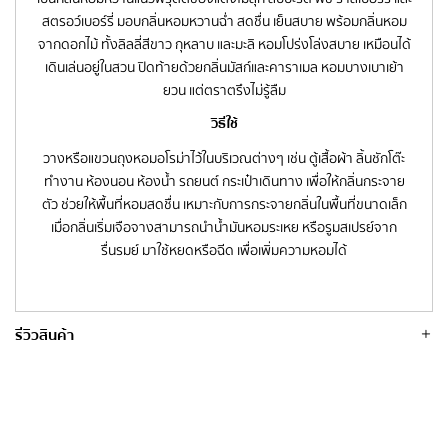
สตรอว์เบอร์รี่ มอบกลิ่นหอมหวานฉ่ำ สดชื่น เย็นสบาย พร้อมกลิ่นหอม
จากดอกไม้ ทั้งลิลลี่สีขาว กุหลาบ และมะลิ หอมโปร่งโล่งสบาย เหมือนได้
เดินเล่นอยู่ในสวน ปิดท้ายด้วยกลิ่นมัสก์และคาราเมล หอมบางเบาเย้า
ยวน แต่ตราตรึงไม่รู้ลืม
วิธีใช้
วางหรือแขวนถุงหอมอโรม่าไว้ในบริเวณต่างๆ เช่น ตู้เสื้อผ้า ลิ้นชักโต๊ะ
ทำงาน ห้องนอน ห้องน้ำ รถยนต์ กระเป๋าเดินทาง เพื่อให้กลิ่นกระจาย
ตัว ช่วยให้พื้นที่หอมสดชื่น เหมาะกับการกระจายกลิ่นในพื้นที่ขนาดเล็ก
เมื่อกลิ่นเริ่มเจือจางสามารถนำน้ำมันหอมระเหย หรือรูมสเปรย์จาก
รื่นรมย์ มาใช้หยดหรือฉีด เพื่อเพิ่มความหอมได้
รีวิวสินค้า