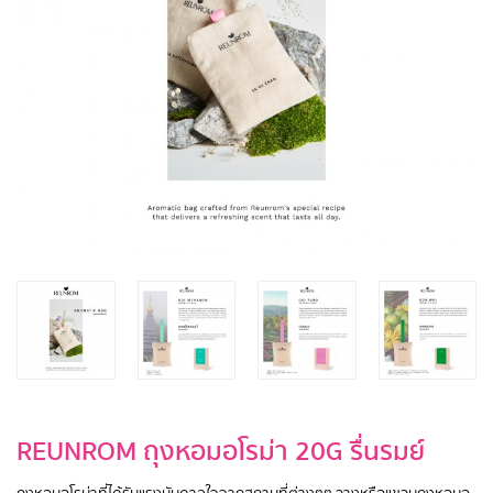
REUNROM ถุงหอมอโรม่า 20G รื่นรมย์
ถุงหอมอโรม่าที่ได้รับแรงบันดาลใจจากสถานที่ต่างๆๆ วางหรือแขวนถุงหอมอ