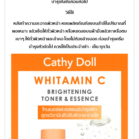
บำรุงในขั้นตอนต่อไป
วิธีใช้
หลังทำความสะอาดผิวหน้า หยดผลิตภัณฑ์ลงบนสำลีในปริมาณที่
พอเหมาะ แล้วเช็ดให้ทั่วผิวหน้า หรือหยดลงบนฝ่ามือแล้วทาหรือตบ
เบาๆ ให้ทั่วผิวหน้าและลำคอ โดยไม่ต้องล้างออก ก่อนบำรุงครีม
บำรุงตัวถัดไป ควรใช้เป็นประจำเช้า - เย็น ทุกวัน