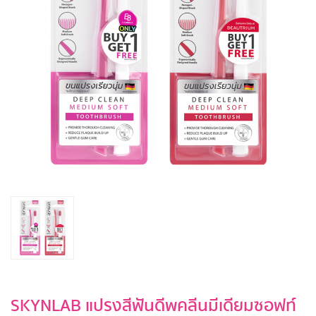
SKYNLAB แปรงสีฟันดีพคลีนมีเดียมซอฟท์