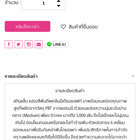
จำนวน :
สินค้าที่ชื่นชอบ
หยิบใส่ตะกร้า
รายละเอียดสินค้า
รายละเอียดสินค้า
สกินแล็บ แปรงสีฟันดีพคลีนมีเดียมซอฟท์ มาพร้อมขนแปรงคุณภาพ
สูงที่ผลิตจากวัสดุ PBT จากเยอรมนี ด้วยขนแปรงความนุ่มระดับปาน
กลาง (Medium) เพียง 0.1mm มากถึง 5,000 เส้น จึงไม่แข็งและไม่นุ่มจน
เกินไป อ่อนโยนถนอมเหงือกและไม่ทำร้ายฟัน หัวแปรงทรง 6 เหลี่ยม
ออกแบบมาเพื่อรับกับหน้าฟันโดยเฉพาะ เพิ่มประสิทธิภาพในการกำจัด
คราบพลัคและแบคทีเรียได้ดียิ่งขึ้น จึงช่วยทำความสะอาดได้มากกว่า