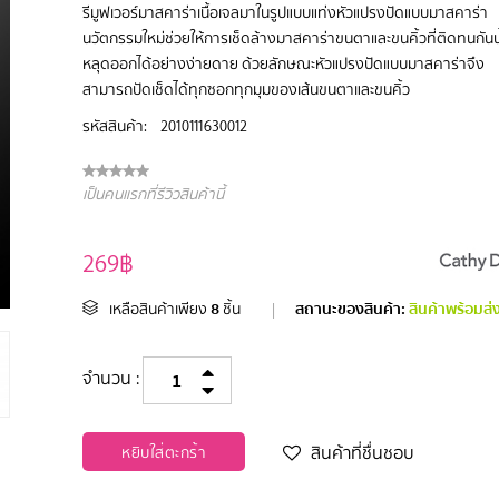
รีมูฟเวอร์มาสคาร่าเนื้อเจลมาในรูปแบบแท่งหัวแปรงปัดแบบมาสคาร่า
นวัตกรรมใหม่ช่วยให้การเช็ดล้างมาสคาร่าขนตาและขนคิ้วที่ติดทนกันน
หลุดออกได้อย่างง่ายดาย ด้วยลักษณะหัวแปรงปัดแบบมาสคาร่าจึง
สามารถปัดเช็ดได้ทุกซอกทุกมุมของเส้นขนตาและขนคิ้ว
รหัสสินค้า:
2010111630012
เป็นคนแรกที่รีวิวสินค้านี้
269฿
8
สถานะของสินค้า:
สินค้าพร้อมส่
เหลือสินค้าเพียง
ชิ้น
|
จำนวน :
สินค้าที่ชื่นชอบ
หยิบใส่ตะกร้า