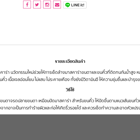
รายละเอียดสินค้า
สคาร่า นวัตกรรมใหม่ช่วยให้การเช็ดล้างมาสคาร่าขนตาและขนคิ้วที่ติดทนกันน้ำสู
้ว เนื้อเจลอ่อนโยน ไม่แสบ ไม่ระคายเคือง ทั้งยังมีวิตามินอี ให้ความชุ่มชื้นและบ
วิธีใช้
ตาจรดปลายขนตา เหมือนปัดมาสคาร่า สำหรับขนคิ้ว ให้ปัดขึ้นตามแนวเส้นขนทั่วบริเวณค
่องจากอาจเป็นการทำร้ายผิวและก่อให้เกิดริ้วรอยได้ และควรเช็ดทำความสะอาดหัวแปรง