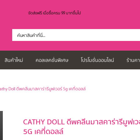
จัดส่งฟรี เมื่อซื้อครบ 99 บาทขึ้นไป
สินค้าใหม่
คอลเลคชั่นพิเศษ
โปรโมชั่นออนไลน์
ร้านคา
athy Doll ดีพคลีนมาสคาร่ารีมูฟเวอร์ 5g เคที่ดอลล์
CATHY DOLL ดีพคลีนมาสคาร่ารีมูฟเวอ
5G เคที่ดอลล์