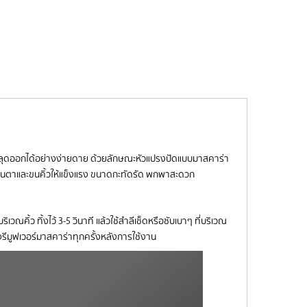
ง หลุดออกได้อย่างง่ายดาย ด้วยลักษณะหัวแปรงปัดแบบมาสคาร่า
ำรุงขนตาและขนคิ้วให้แข็งแรง ขนาดกะทัดรัด พกพาสะดวก
ิ้ว ทิ้งไว้ 3-5 วินาที แล้วใช้สำลีเช็ดหรือซับเบาๆ ที่บริเวณ
รีมูฟเวอร์มาสคาร่าทุกครั้งหลังการใช้งาน