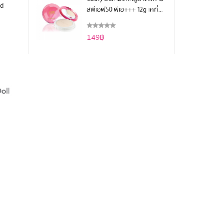
nd
สพีเอฟ50 พีเอ+++ 12g เคที่
ดอลล์
149฿