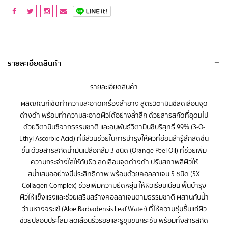
รายละเอียดสินค้า
รายละเอียดสินค้า
ผลิตภัณฑ์เช็ดทำความสะอาดเครื่องสำอาง สูตรวิตามินซีลดเลือนจุด
ด่างดำ พร้อมทำความสะอาดผิวได้อย่างล้ำลึก ด้วยสารสกัดที่อุดมไป
ด้วยวิตามินซีจากธรรมชาติ และอนุพันธ์วิตามินซีบริสุทธิ์ 99% (3-O-
Ethyl Ascorbic Acid) ที่มีส่วนช่วยในการบำรุงให้ผิวที่อ่อนล้ารู้สึกสดชื่น
ขึ้น ด้วยสารสกัดน้ำมันเปลือกส้ม 3 ชนิด (Orange Peel Oil) ที่ช่วยเพิ่ม
ความกระจ่างใสให้กับผิว ลดเลือนจุดด่างดำ ปรับสภาพสีผิวให้
สม่ำเสมออย่างมีประสิทธิภาพ พร้อมด้วยคอลลาเจน 5 ชนิด (5X
Collagen Complex) ช่วยเพิ่มความยืดหยุ่น ให้ผิวเรียบเนียน ฟื้นบำรุง
ผิวให้แข็งแรงและช่วยเสริมสร้างคอลลาเจนตามธรรมชาติ ผสานกับน้ำ
ว่านหางจระเข้ (Aloe Barbadensis Leaf Water) ที่ให้ความชุ่มชื้นแก่ผิว
ช่วยปลอบประโลม ลดเลือนริ้วรอยและรูขุมขนกระชับ พร้อมทั้งสารสกัด