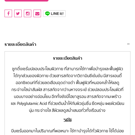
รายละเอียดสินค้า
รายละเอียดสินค้า
ซูทติ้งเซรั่มปลอบประโลมผิวกาย ที่สามารถใช้ทาเพื่อบำรุงและฟื้นฟูผิว
ได้ทุกส่วนของผิวกาย ด้วยสารสกัดจากวิตามินซีเข้มข้น มีสารแอนตี้
ออกซิแดนท์ที่ช่วยลดเลือนจุดด่างดำ ฟื้นฟูผิวที่หมองคล้ำให้แลดู
กระจ่างใสน่าสัมผัส สารสกัดจากว่านหางจระเข้ ช่วยปลอบประโลมผิวที่
บอบบางอย่างอ่อนโยน อีกทั้งยังมีไฮยาลูรอน สารสกัดจากมะพร้าว
และ Polyglutamic Acid ที่ช่วยเติมน้ำให้กับผิวชุ่มชื่น ยืดหยุ่น เผยผิวเนียน
นุ่ม กระจ่างใส สีผิวแลดูสม่ำเสมอทั่วทั้งเรือนร่าง
วิธีใช้
บีบเซรั่มออกมาในปริมาณที่พอเหมาะ ใช้ทาบำรุงได้ทั่วผิวกาย ใช้ได้บ่อย