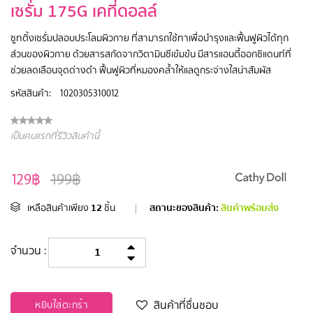
เซรั่ม 175G เคที่ดอลล์
ซูทติ้งเซรั่มปลอบประโลมผิวกาย ที่สามารถใช้ทาเพื่อบำรุงและฟื้นฟูผิวได้ทุก
ส่วนของผิวกาย ด้วยสารสกัดจากวิตามินซีเข้มข้น มีสารแอนตี้ออกซิแดนท์ที่
ช่วยลดเลือนจุดด่างดำ ฟื้นฟูผิวที่หมองคล้ำให้แลดูกระจ่างใสน่าสัมผัส
รหัสสินค้า:
1020305310012
เป็นคนแรกที่รีวิวสินค้านี้
129฿
199฿
12
สถานะของสินค้า:
สินค้าพร้อมส่ง
เหลือสินค้าเพียง
ชิ้น
|
จำนวน :
สินค้าที่ชื่นชอบ
หยิบใส่ตะกร้า