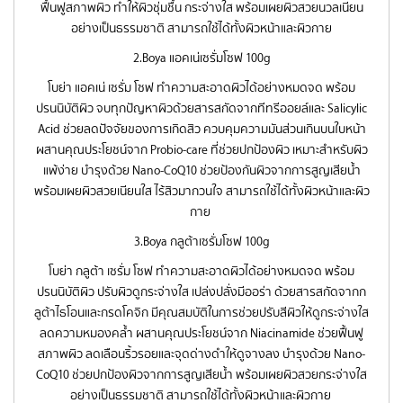
ฟื้นฟูสภาพผิว ทำให้ผิวชุ่มชื้น กระจ่างใส พร้อมเผยผิวสวยนวลเนียน
อย่างเป็นธรรมชาติ สามารถใช้ได้ทั้งผิวหน้าและผิวกาย
2.Boya แอคเน่เซรั่มโซฟ 100g
โบย่า แอคเน่ เซรั่ม โซฟ ทำความสะอาดผิวได้อย่างหมดจด พร้อม
ปรนนิบัติผิว จบทุกปัญหาผิวด้วยสารสกัดจากทีทรีออยล์และ Salicylic
Acid ช่วยลดปัจจัยของการเกิดสิว ควบคุมความมันส่วนเกินบนใบหน้า
ผสานคุณประโยชน์จาก Probio-care ที่ช่วยปกป้องผิว เหมาะสำหรับผิว
แพ้ง่าย บำรุงด้วย Nano-CoQ10 ช่วยป้องกันผิวจากการสูญเสียน้ำ
พร้อมเผยผิวสวยเนียนใส ไร้สิวมากวนใจ สามารถใช้ได้ทั้งผิวหน้าและผิว
กาย
3.Boya กลูต้าเซรั่มโซฟ 100g
โบย่า กลูต้า เซรั่ม โซฟ ทำความสะอาดผิวได้อย่างหมดจด พร้อม
ปรนนิบัติผิว ปรับผิวดูกระจ่างใส เปล่งปลั่งมีออร่า ด้วยสารสกัดจากก
ลูต้าไธโอนและกรดโคจิก มีคุณสมบัติในการช่วยปรับสีผิวให้ดูกระจ่างใส
ลดความหมองคล้ำ ผสานคุณประโยชน์จาก Niacinamide ช่วยฟื้นฟู
สภาพผิว ลดเลือนริ้วรอยและจุดด่างดำให้ดูจางลง บำรุงด้วย Nano-
CoQ10 ช่วยปกป้องผิวจากการสูญเสียน้ำ พร้อมเผยผิวสวยกระจ่างใส
อย่างเป็นธรรมชาติ สามารถใช้ได้ทั้งผิวหน้าและผิวกาย