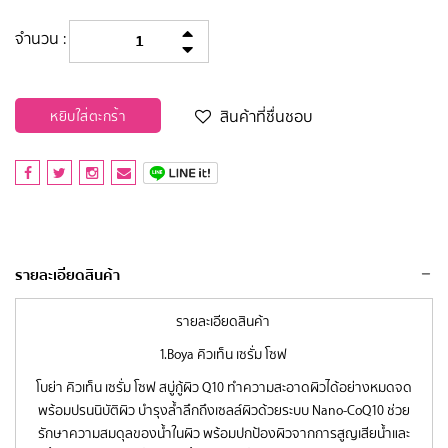
จำนวน :
สินค้าที่ชื่นชอบ
หยิบใส่ตะกร้า
รายละเอียดสินค้า
รายละเอียดสินค้า
1.Boya คิวเท็น เซรั่ม โซฟ
โบย่า คิวเท็น เซรั่ม โซฟ สบู่กู้ผิว Q10 ทำความสะอาดผิวได้อย่างหมดจด
พร้อมปรนนิบัติผิว บำรุงล้ำลึกถึงเซลล์ผิวด้วยระบบ Nano-CoQ10 ช่วย
รักษาความสมดุลของน้ำในผิว พร้อมปกป้องผิวจากการสูญเสียน้ำและ