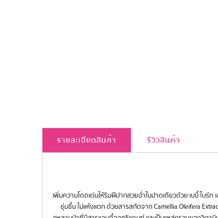
รายละเอียดสินค้า
รีวิวสินค้า
เพิ่มความโดดเด่นให้ริมฝีปากสวยฉ่ำในปาดเดียวด้วย เบบี้ ไบร์ท เ
ชุ่มชื้น ไม่แห้งแตก ด้วยสารสกัดจาก Camellia Oleifera Ext
กุหลาบป่าที่มีสารแอนตี้ออกซิแดนท์ และเป็นแหล่งรวมของวิตามินนา