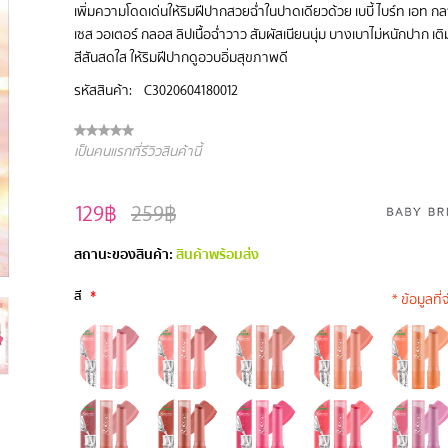
เพิ่มความโดดเด่นให้ริมฝีปากสวยฉ่ำในปาดเดียวด้วย เบบี้ ไบร์ท เอท ก
เซส วอเตอร์ กลอส ลิปเนื้อฉ่ำวาว สัมผัสเนียนนุ่ม บางเบาไม่หนักปาก เติ
สีสันสดใส ให้ริมฝีปากดูอวบอิ่มสุขภาพดี
รหัสสินค้า:
C3020604180012
เป็นคนแรกที่รีวิวสินค้านี้
129฿
259฿
สถานะของสินค้า:
สินค้าพร้อมส่ง
สี
*
* ข้อมูลที่