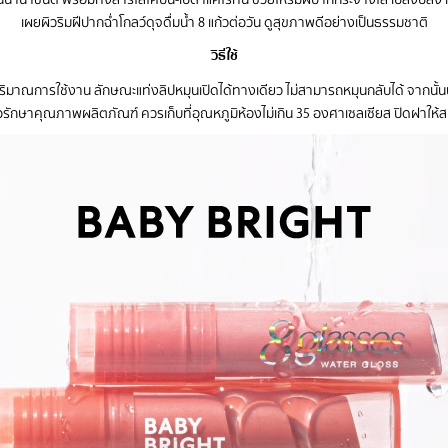
เผยผิวริมฝีปากฉ่ำโกลว์ดุจดื่มน้ำ 8 แก้วต่อวัน ดูสุขภาพดีอย่างเป็นธรรมชาติ
วิธีใช้
ามปริมาณการใช้งาน ลักษณะแท่งลิปหมุนเปิดได้ทางเดียว ไม่สามารถหมุนกลับได้ จากนั้
รักษาคุณภาพผลิตภัณฑ์ ควรเก็บที่อุณหภูมิห้องไม่เกิน 35 องศาเซลเซียส ปิดฝาให้สน