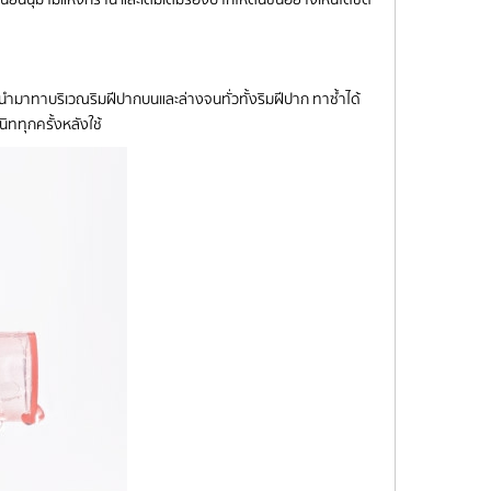
นนำมาทาบริเวณริมฝีปากบนและล่างจนทั่วทั้งริมฝีปาก ทาซ้ำได้
ิททุกครั้งหลังใช้