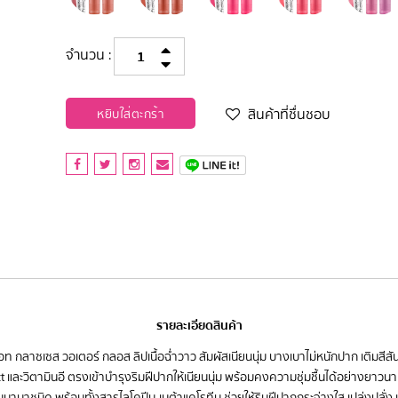
จำนวน :
สินค้าที่ชื่นชอบ
หยิบใส่ตะกร้า
รายละเอียดสินค้า
อท กลาซเซส วอเตอร์ กลอส ลิปเนื้อฉ่ำวาว สัมผัสเนียนนุ่ม บางเบาไม่หนักปาก เติมสีสั
ract และวิตามินอี ตรงเข้าบำรุงริมฝีปากให้เนียนนุ่ม พร้อมคงความชุ่มชื้นได้อย่างย
นาชนิด พร้อมทั้งสารไลโคปีน-เบต้าแคโรทีน ช่วยให้ริมฝีปากกระจ่างใส เปล่งปลั่ง เนียน