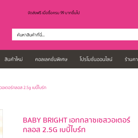
จัดส่งฟรี เมื่อซื้อครบ 99 บาทขึ้นไป
สินค้าใหม่
คอลเลคชั่นพิเศษ
โปรโมชั่นออนไลน์
ร้านคา
อเตอร์กลอส 2.5g เบบี้ไบร์ท
BABY BRIGHT เอทกลาซเซสวอเตอร์
กลอส 2.5G เบบี้ไบร์ท