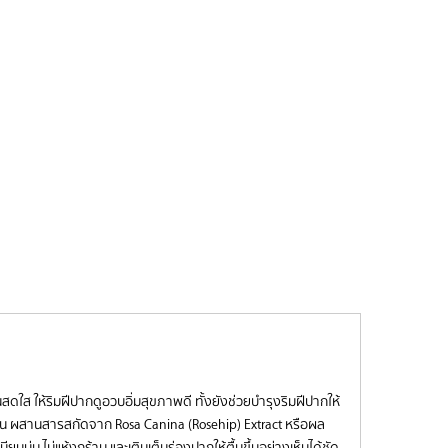
นสดใส ให้ริมฝีปากดูอวบอิ่มสุขภาพดี ทั้งยังช่วยบำรุงริมฝีปากให้
าวนาน ผสานสารสกัดจาก Rosa Canina (Rosehip) Extract หรือผล
นุ่ม ไม่แห้งกร้าน และเติมเต็มร่องปากให้ตื้นขึ้นอย่างเห็นได้ชัด