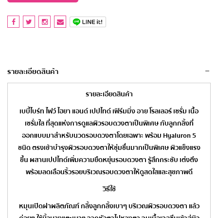
รายละเอียดสินค้า
รายละเอียดสินค้า
เบบี้ไบร์ท ไฟว์ ไฮยา แอนด์ เปปไทด์ เฟิร์มมิ่ง อาย โรลเลอร์ เซรั่ม เนื้อ
เซรั่มใส ที่สุดแห่งการดูแลผิวรอบดวงตาเป็นพิเศษ กับลูกกลิ้งที่
ออกแบบมาสำหรับนวดรอบดวงตาโดยเฉพาะ พร้อม Hyaluron 5
ชนิด ตรงเข้าบำรุงผิวรอบดวงตาให้ชุ่มชื่นมากเป็นพิเศษ ผิวแข็งแรง
ขึ้น ผสานเปปไทด์เพิ่มความยืดหยุ่นรอบดวงตา รู้สึกกระชับ เต่งตึง
พร้อมลดเลือนริ้วรอยบริเวณรอบดวงตาให้ดูสดใสและสุขภาพดี
วิธีใช้
หมุนเปิดฝาผลิตภัณฑ์ กลิ้งลูกกลิ้งเบาๆ บริเวณผิวรอบดวงตา แล้ว