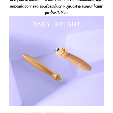
ค่อยๆ ใช้นิ้วนางแตะเบาๆ จากหัวตาไปหางตา จนเนื้อเจลซึมเข้าสู่ผิว
บริเวณที่ต้องการลดเลือนริ้วรอยใต้ตา หมุนปิดฝาผลิตภัณฑ์ให้สนิท
ทุกครั้งหลังใช้งาน