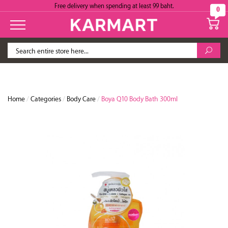
Free delivery when spending at least 99 baht.
0
Home
/
Categories
/
Body Care
/
Boya Q10 Body Bath 300ml