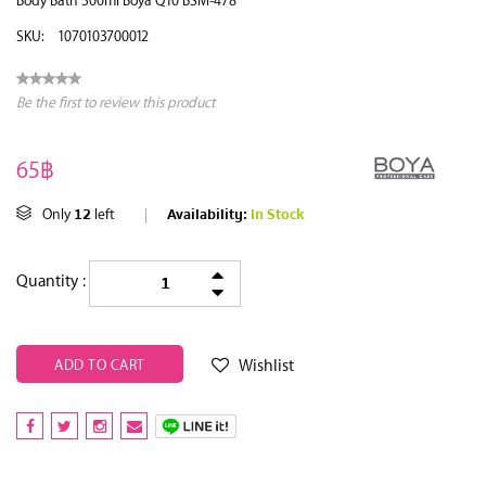
SKU:
1070103700012
Be the first to review this product
65฿
12
Availability:
In Stock
Only
left
|
Quantity :
Wishlist
ADD TO CART