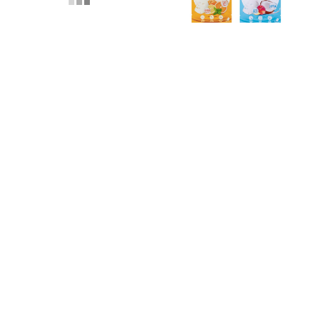
หยิบใส่ตะกร้า
Baby Bright เอสเซนต์มาส์กชีท 20g
20฿
Saved
หยิบใส่ตะกร้า
39฿
49%
Baby Bright ไฟว์มินิทส์มาสก์ชีท 18g
เบบี้ไบร์ท
20฿
Saved
39฿
49%
1
2
3
4
5