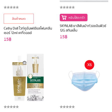
หยิบใส่ตะกร้า
สินค้าหมด
SKYNLAB ยาสีฟันเม้าท์วอชอินฟิวซ์
Cathy Doll ไวท์คูชั่นเฟเชียลโฟมคลีน
12G สกินแล็บ
เซอร์ 12ml เคที่ดอลล์
15฿
15฿