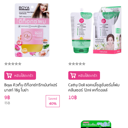
หยิบใส่ตะกร้า
หยิบใส่ตะกร้า
Boya คิวเท็น ดีท็อกซ์ทรีทเม้นท์แฮร์
Cathy Doll แอคเน่โซลูชั่นเซรั่มโฟม
มาสก์ 18g โบย่า
คลีนเซอร์ 12ml เคที่ดอลล์
9฿
10฿
Saved
15฿
40%