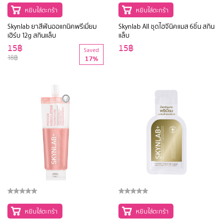
หยิบใส่ตะกร้า
หยิบใส่ตะกร้า
Skynlab ยาสีฟันออแกนิคพรีเมี่ยม
Skynlab All ชุดไฮจีนิคแมส 6ชิ้น สกิน
เฮิร์บ 12g สกินแล็บ
แล็บ
15฿
15฿
Saved
18฿
17%
หยิบใส่ตะกร้า
หยิบใส่ตะกร้า