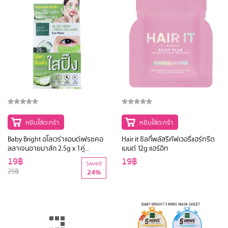
หยิบใส่ตะกร้า
หยิบใส่ตะกร้า
Baby Bright อโลเวร่าแอนด์เฟรชคอ
Hair it ซิลกี้พลัสรีคัฟเวอรี่แฮร์ทรีต
ลลาเจนอายมาส์ก 2.5g x 1คู่
เมนต์ 12g แฮร์อิท
(Y2022) เบบี้ไบร์ท
19฿
19฿
Saved
25฿
24%