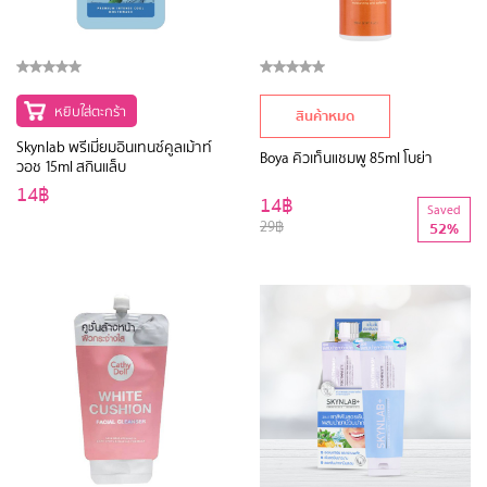
หยิบใส่ตะกร้า
สินค้าหมด
Skynlab พรีเมี่ยมอินเทนซ์คูลเม้าท์
Boya คิวเท็นแชมพู 85ml โบย่า
วอช 15ml สกินแล็บ
14฿
14฿
Saved
29฿
52%