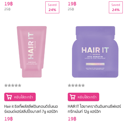
เบบี้ไบร์ท
ไบร์ท
19฿
19฿
Saved
Saved
25฿
25฿
24%
24%
หยิบใส่ตะกร้า
หยิบใส่ตะกร้า
Hair it ซิลกี้พลัสลีฟอินคอนดิชั่นเนอ
HAIR IT ไฮยาเคราตินอินเทนซีฟแฮร์
ร์แอนด์แฮร์สลีปปิ้งมาสก์ 7g แฮร์อิท
ทรีทเม้นท์ 12g แฮร์อิท
19฿
19฿