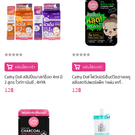
หยิบใส่ตะกร้า
หยิบใส่ตะกร้า
Cathy Doll สลีปปิ้งมาสก์ช็อต 4ml มี
Cathy Doll ไฟว์เปอร์เซ็นต์วิชฮาเซลคู
2 สูตร ไวท์ทามินซี , 4HYA
ลลิ่งสตริปพอร์แพ็ค 1แผ่น เคที่
ดอลล์
12฿
12฿