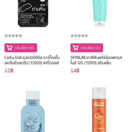
หยิบใส่ตะกร้า
หยิบใส่ตะกร้า
Cathy Doll ซุปเปอร์เกิร์ล ชาร์โคลโน
SKYNLAB ยาสีฟันพรีเมี่ยมเฟรชส
สคลีนซิ่งสตริป (Y2020) เคที่ดอลล์
ไมล์ 12G (Y2019) สกินแล็บ
12฿
14฿