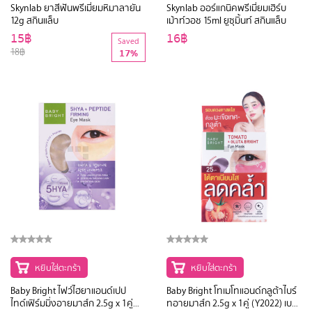
Skynlab ยาสีฟันพรีเมี่ยมหิมาลายัน
Skynlab ออร์แกนิคพรีเมี่ยมเฮิร์บ
12g สกินแล็บ
เม้าท์วอช 15ml ยูซุมิ้นท์ สกินแล็บ
15฿
16฿
Saved
18฿
17%
หยิบใส่ตะกร้า
หยิบใส่ตะกร้า
Baby Bright ไฟว์ไฮยาแอนด์เปป
Baby Bright โทเมโทแอนด์กลูต้าไบร์
ไทด์เฟิร์มมิ่งอายมาส์ก 2.5g x 1คู่
ทอายมาส์ก 2.5g x 1คู่ (Y2022) เบบี้