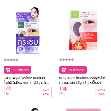
หยิบใส่ตะกร้า
หยิบใส่ตะกร้า
Baby Bright ไฟว์ไฮยาแอนด์เปป
Baby Bright โทเมโทแอนด์กลูต้าไบร์
ไทด์เฟิร์มมิ่งอายมาส์ก 2.5g x 1คู่
ทอายมาส์ก 2.5g x 1คู่ เบบี้ไบร์ท
(Y2022) เบบี้ไบร์ท
19฿
19฿
Saved
Saved
25฿
25฿
24%
24%