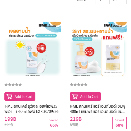
Add To Cart
Add To Cart
IFME สกินแคร์ ยูวีเจล เอสพีเอฟ35
IFME สกินแคร์ แฮร์แอนด์บอดี้แชมพู
พีเอ+++ 60ml อีฟมี EXP:30/09/26
400ml แถมฟรี แฮร์แอนด์บอดี้แชมพู
400ml (รีฟิล) EXP:20.07.26
199฿
219฿
Saved
Saved
590฿
690฿
66%
68%