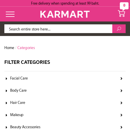
Free delivery when spending at least 99 baht.
0
Home
/
Categories
FILTER CATEGORIES
Facial Care
Body Care
Hair Care
Makeup
Beauty Accessories