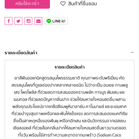
สินค้าที่ชื่นชอบ
หยิบใส่ตะกร้า
รายละเอียดสินค้า
รายละเอียดสินค้า
ยาสีฟันออแกนิคสูตรสมุนไพรธรรมชาติ คุณภาพระดับพรีเมี่ยม คัด
สรรสมุนไพรที่ดูแลช่องปากหลากหลายชนิด ไม่ว่าจะเป็น อบเชย กานพลู
เสจ โพรโพลิส ที่ช่วยลดการสะสมของคราบพลัค การบูร พิมเสน และ
เมนทอล ที่ช่วยลดปัญหากลิ่นปาก ช่วยให้ลมหายใจหอมสดชื่น ผสาน
พลังคุณประโยชน์จากเกลือสีชมพูหิมาลายัน คาโมมายล์ และชะเอมเทศ
ที่ช่วยบำรุงสุขภาพเหงือกและฟันให้แข็งแรง ลดการสะสมของแบคทีเรีย
ซึ่งเป็นสาเหตุหนึ่งของฟันผุ เหงือกอักเสบ และมีนวัตกรรมจากเอสเซน
เชียลออยล์ ที่ช่วยล็อคกลิ่นปากให้ลมหายใจหอมสดชื่นยาวนานตลอด
ทั้งวัน พร้อมใช้สารทำความสะอาดจากมะพร้าว (Sodium Coco