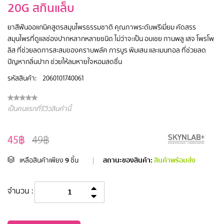
20G สกินแล็บ
ยาสีฟันออแกนิคสูตรสมุนไพรธรรมชาติ คุณภาพระดับพรีเมี่ยม คัดสรร
สมุนไพรที่ดูแลช่องปากหลากหลายชนิด ไม่ว่าจะเป็น อบเชย กานพลู เสจ โพรโพ
ลิส ที่ช่วยลดการสะสมของคราบพลัค การบูร พิมเสน และเมนทอล ที่ช่วยลด
ปัญหากลิ่นปาก ช่วยให้ลมหายใจหอมสดชื่น
รหัสสินค้า:
2060101740061
เป็นคนแรกที่รีวิวสินค้านี้
45฿
49฿
9
สถานะของสินค้า:
สินค้าพร้อมส่ง
เหลือสินค้าเพียง
ชิ้น
|
จำนวน :