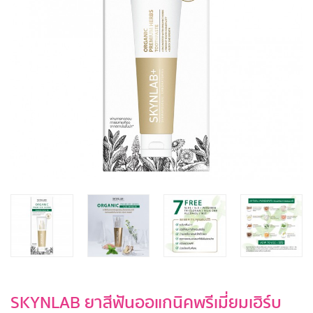
SKYNLAB ยาสีฟันออแกนิคพรีเมี่ยมเฮิร์บ