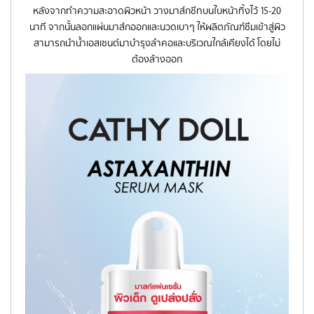
หลังจากทำความสะอาดผิวหน้า วางมาส์กชีทบนใบหน้าทิ้งไว้ 15-20
นาที จากนั้นลอกแผ่นมาส์กออกและนวดเบาๆ ให้ผลิตภัณฑ์ซึมเข้าสู่ผิว
สามารถนำน้ำเอสเซนต์มาบำรุงลำคอและบริเวณใกล้เคียงได้ โดยไม่
ต้องล้างออก