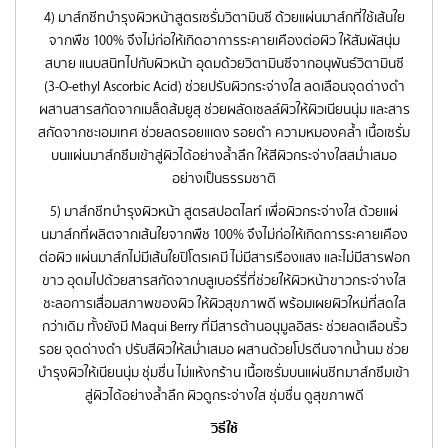
4) มาส์กชีทบำรุงผิวหน้าสูตรเซรั่มวิตามินซี ด้วยแผ่นมาส์กที่ใช้เส้นใย
จากพืช 100% จึงไม่ก่อให้เกิดอาการระคายเคืองต่อผิว ให้สัมผัสนุ่ม
สบาย แนบสนิทไปกับผิวหน้า อุดมด้วยวิตามินซีจากอนุพันธ์วิตามินซี
(3-O-ethyl Ascorbic Acid) ช่วยปรับผิวกระจ่างใส ลดเลือนจุดด่างดำ
ผสานสารสกัดจากเมล็ดส้มยูสุ ช่วยผลัดเซลล์ผิวให้ผิวเนียนนุ่ม และสาร
สกัดจากชะเอมเทศ ช่วยลดรอยแเดง รอยดำ ความหมองคล้ำ เนื้อเซรั่ม
บนแผ่นมาส์กซึมเข้าสู่ผิวได้อย่างล้ำลึก ให้สีผิวกระจ่างใสสม่ำเสมอ
อย่างเป็นธรรมชาติ
5) มาส์กชีทบำรุงผิวหน้า สูตรสปอตไลท์ เพื่อผิวกระจ่างใส ด้วยแผ่
นมาส์กที่ผลิตจากเส้นใยจากพืช 100% จึงไม่ก่อให้เกิดการระคายเคือง
ต่อผิว แผ่นมาส์กไม่มีเส้นใยปิโตรเคมี ไม่มีสารเรืองแสง และไม่มีสารฟอก
ขาว อุดมไปด้วยสารสกัดจากบลูเบอร์รี่ที่ช่วยให้ผิวหน้าขาวกระจ่างใส
ชะลอการเสื่อมสภาพของผิว ให้ผิวสุขภาพดี พร้อมเผยผิวใหม่ที่สดใส
กว่าเดิม ทั้งยังมี Maqui Berry ที่มีสารต้านอนุมูลอิสระ ช่วยลดเลือนริ้ว
รอย จุดด่างดำ ปรับสีผิวให้สม่ำเสมอ ผสานด้วยโปรตีนจากน้ำนม ช่วย
บำรุงผิวให้เนียนนุ่ม ชุ่มชื่น ไม่แห้งกร้าน เนื้อเซรั่มบนแผ่นชีทมาส์กซึมเข้า
สู่ผิวได้อย่างล้ำลึก ผิวดูกระจ่างใส ชุ่มชื่น ดูสุขภาพดี
วิธีใช้