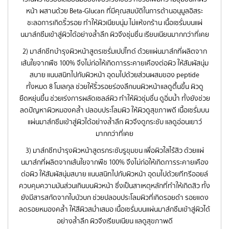
หน้า ผสานด้วย Beta-Glucan ที่มีคุณสมบัติในการต้านอนุมูลอิสระ
ชะลอการเกิดริ้วรอย ทำให้ผิวเนียบนุ่ม ไม่แห้งกร้าน เนื้อเซรั่มบนแผ่
นมาส์กซึมเข้าสู่ผิวได้อย่างล้ำลึก ผิวจึงชุ่มชื่น เรียบเนียนมากกว่าที่เคย
2) มาส์กชีทบำรุงผิวหน้าสูตรเซรั่มเปปไทด์ ด้วยแผ่นมาส์กที่ผลิตจาก
เส้นใยจากพืช 100% จึงไม่ก่อให้เกิดการระคายเคืองต่อผิว ให้สัมผัสนุ่ม
สบาย แนบสนิทไปกับผิวหน้า อุดมไปด้วยส่วนผสมของ peptide
ทั้งหมด 8 โมเลกุล ช่วยให้ริ้วรอยร่องลึกบนผิวหน้าแลดูตื้นขึ้น ผิวดู
ยืดหยุ่นขึ้น ช่วยเร่งการผลัดเซลล์ผิว ทำให้ผิวชุ่มชื่น ดูอิ่มน้ำ ทั้งยังช่วย
ลดปัญหาผิวหมองคล้ำ ปลอบประโลมผิว ให้ผิวดูสุขภาพดี เนื้อเซรั่มบน
แผ่นมาส์กซึมเข้าสู่ผิวได้อย่างล้ำลึก ผิวจึงดูกระชับ แลดูอ่อนเยาว์
มากกว่าที่เคย
3) มาส์กชีทบำรุงผิวหน้าสูตรกระชับรูขุมขน เพื่อผิวใสไร้สิว ด้วยแผ่
นมาส์กที่ผลิตจากเส้นใยจากพืช 100% จึงไม่ก่อให้เกิดการระคายเคือง
ต่อผิว ให้สัมผัสนุ่มสบาย แนบสนิทไปกับผิวหน้า อุดมไปด้วยทีทรีออยล์
ควบคุมความมันส่วนเกินบนผิวหน้า ซึ่งเป็นสาเหตุหลักที่ทำให้เกิดสิว ทั้ง
ยังมีสารสกัดจากใบบัวบก ช่วยปลอบประโลมผิวที่เกิดรอยดำ รอยแดง
ลดรอยหมองคล้ำ ให้สีผิวสม่ำเสมอ เนื้อเซรั่มบนแผ่นมาส์กซึมเข้าสู่ผิวได้
อย่างล้ำลึก ผิวจึงเรียบเนียน แลดูสุขภาพดี