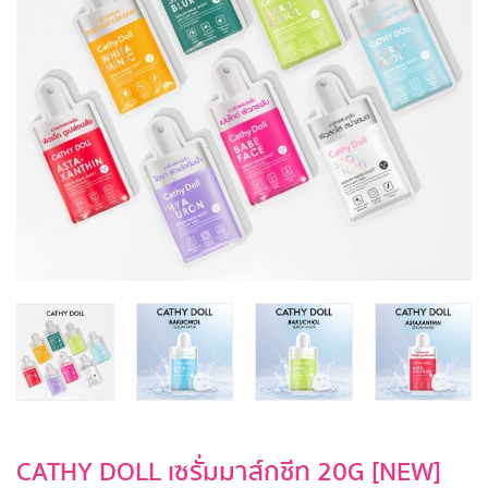
CATHY DOLL เซรั่มมาส์กชีท 20G [NEW]