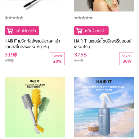
หยิบใส่ตะกร้า
หยิบใส่ตะกร้า
HAIR IT เมจิกทัชอัพแฮร์มาสคาร่า
HAIR IT เนเชอรัลไชน์รีแพร์ริ่งออยล์
แอนด์สไตล์ลิ่งเซรั่ม 6g+6g
เซรั่ม 40g
319฿
375฿
Saved
Saved
399฿
590฿
20%
36%