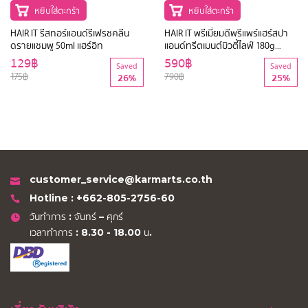
หยิบใส่ตะกร้า
หยิบใส่ตะกร้า
HAIR IT รีสทอร์แอนด์รีเฟรชคลีน
HAIR IT พรีเมี่ยมดีพรีแพร์แฮร์สปา
ดรายแชมพู 50ml แฮร์อิท
แอนด์ทรีตเมนต์บิวตี้ไลฟ์ 180g
แฮร์อิท
129฿
590฿
Saved
Saved
175฿
790฿
26%
25%
customer_service@karmarts.co.th
Hotline : +662-805-2756-60
วันทำการ : จันทร์ – ศุกร์
เวลาทำการ : 8.30 - 18.00 น.