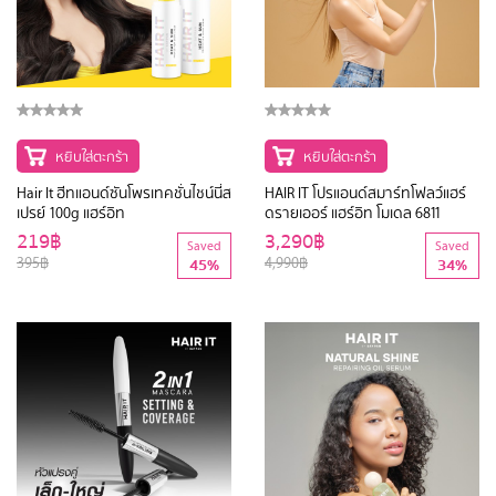
หยิบใส่ตะกร้า
หยิบใส่ตะกร้า
Hair It ฮีทแอนด์ซันโพรเทคชั่นไชน์นี่ส
HAIR IT โปรแอนด์สมาร์ทโฟลว์แฮร์
เปรย์ 100g แฮร์อิท
ดรายเออร์ แฮร์อิท โมเดล 6811
219฿
3,290฿
Saved
Saved
395฿
4,990฿
45%
34%