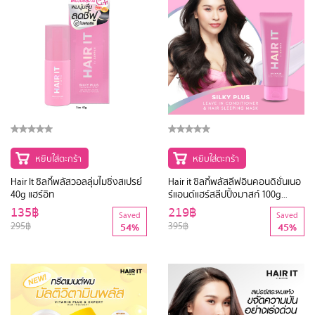
หยิบใส่ตะกร้า
หยิบใส่ตะกร้า
Hair It ซิลกี้พลัสวอลลุ่มไมซิ่งสเปรย์
Hair it ซิลกี้พลัสลีฟอินคอนดิชั่นเนอ
40g แฮร์อิท
ร์แอนด์แฮร์สลีปปิ้งมาสก์ 100g
แฮร์อิท
135฿
219฿
Saved
Saved
295฿
395฿
54%
45%