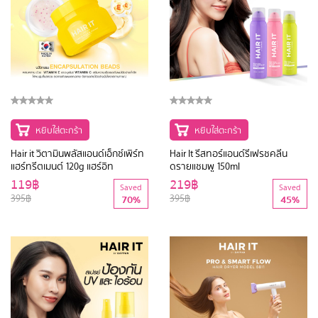
หยิบใส่ตะกร้า
หยิบใส่ตะกร้า
Hair it วิตามินพลัสแอนด์เอ็กซ์เพิร์ท
Hair It รีสทอร์แอนด์รีเฟรชคลีน
แฮร์ทรีตเมนต์ 120g แฮร์อิท
ดรายแชมพู 150ml
119฿
219฿
Saved
Saved
395฿
395฿
70%
45%