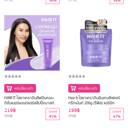
56%
54%
หยิบใส่ตะกร้า
หยิบใส่ตะกร้า
HAIR IT ไฮยาเคราตินลีฟอินคอน
Hair It ไฮยาเคราตินอินเทนซีฟแฮร์
ดิชั่นเนอร์แอนด์แฮร์สลีปปิ้งมาสก์
ทรีทเม้นท์ 200g (รีฟิล) แฮร์อิท
100g แฮร์อิท
219฿
199฿
Saved
Saved
395฿
375฿
45%
47%