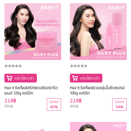
หยิบใส่ตะกร้า
หยิบใส่ตะกร้า
Hair it ซิลกี้พลัสรีคัฟเวอรี่แฮร์ทรีต
Hair It ซิลกี้พลัสวอลลุ่มไมซิ่งสเปรย์
เมนต์ 120g แฮร์อิท
100g แฮร์อิท
219฿
219฿
Saved
Saved
395฿
495฿
45%
56%