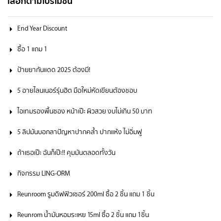
เลือกตามโปรโมชั่น
End Year Discount
ซื้อ 1 แถม 1
ป้ายยากันแดด 2025 ต้องมี!
5 อายไลนเนอร์รุ่นฮิต มือใหม่หัดเขียนต้องชอบ
ไอเทมรองพื้นซอง หน้าเป๊ะ ผิวสวย งบไม่เกิน 50 บาท
5 ลิปมันบอกลาปัญหาปากคล้ำ ปากแห้ง ไม่อิ่มฟู
ถ้าเธอเป๊ะ ฉันก็เป๊ะ!! คุมมันตลอดทั้งวัน
กิจกรรม LING-ORM
Reunroom รูมดิฟฟิวเซอร์ 200ml ซื้อ 2 ชิ้น แถม 1 ชิ้น
Reunrom น้ำมันหอมระเหย 15ml ซื้อ 2 ชิ้น แถม 1ชิ้น