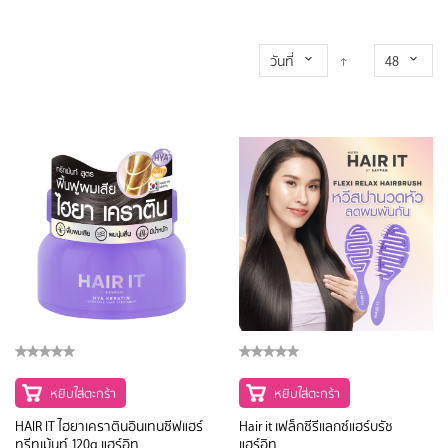
วันที่
48
หยิบใส่ตะกร้า
หยิบใส่ตะกร้า
HAIR IT ไฮยาเคราตินอินเทนซีฟแฮร์
Hair it เฟล็กซีรีแลกซ์แฮร์บรัช
ทรีทเม้นท์ 120g แฮร์อิท
แฮร์อิท