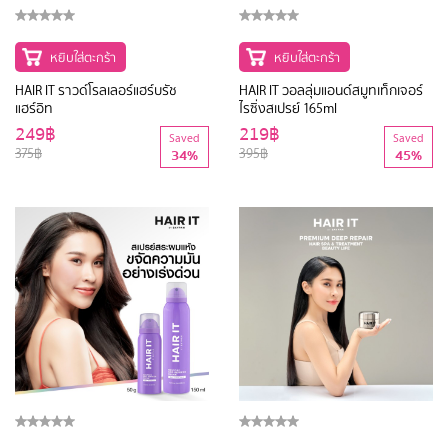
หยิบใส่ตะกร้า
หยิบใส่ตะกร้า
HAIR IT ราวด์โรลเลอร์แฮร์บรัช
HAIR IT วอลลุ่มแอนด์สมูทเท็กเจอร์
แฮร์อิท
ไรซิ่งสเปรย์ 165ml
249฿
219฿
Saved
Saved
375฿
395฿
34%
45%