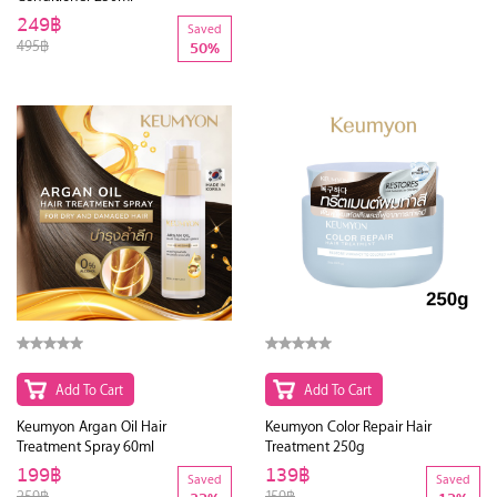
249฿
39฿
Saved
Saved
495฿
59฿
50%
34%
Add To Cart
Add To Cart
Keumyon Argan Oil Hair
Keumyon Color Repair Hair
Treatment Spray 60ml
Treatment 250g
199฿
139฿
Saved
Saved
259฿
159฿