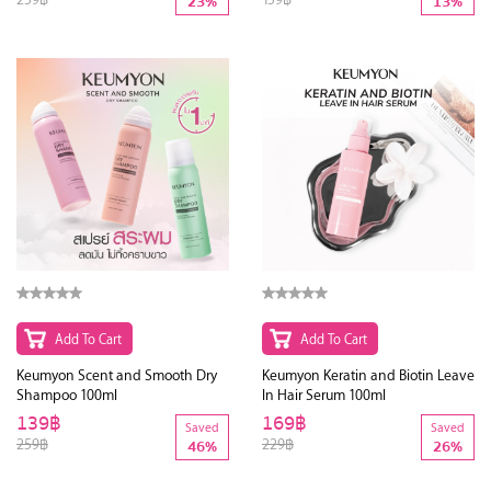
23%
13%
Add To Cart
Add To Cart
Keumyon Scent and Smooth Dry
Keumyon Keratin and Biotin Leave
Shampoo 100ml
In Hair Serum 100ml
139฿
169฿
Saved
Saved
259฿
229฿
46%
26%