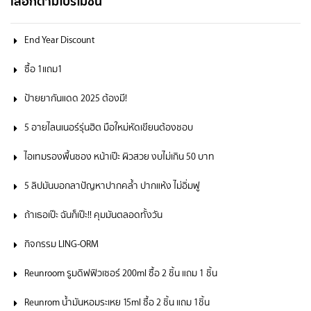
เลือกตามโปรโมชั่น
End Year Discount
ซื้อ 1แถม1
ป้ายยากันแดด 2025 ต้องมี!
5 อายไลนเนอร์รุ่นฮิต มือใหม่หัดเขียนต้องชอบ
ไอเทมรองพื้นซอง หน้าเป๊ะ ผิวสวย งบไม่เกิน 50 บาท
5 ลิปมันบอกลาปัญหาปากคล้ำ ปากแห้ง ไม่อิ่มฟู
ถ้าเธอเป๊ะ ฉันก็เป๊ะ!! คุมมันตลอดทั้งวัน
กิจกรรม LING-ORM
Reunroom รูมดิฟฟิวเซอร์ 200ml ซื้อ 2 ชิ้น แถม 1 ชิ้น
Reunrom น้ำมันหอมระเหย 15ml ซื้อ 2 ชิ้น แถม 1ชิ้น