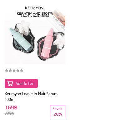
Add To Cart
Keumyon Leave In Hair Serum
100ml
169฿
Saved
229฿
26%