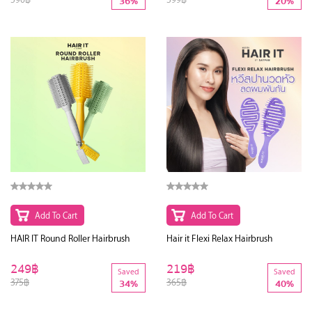
36%
20%
Add To Cart
Add To Cart
HAIR IT Round Roller Hairbrush
Hair it Flexi Relax Hairbrush
249฿
219฿
Saved
Saved
375฿
365฿
34%
40%