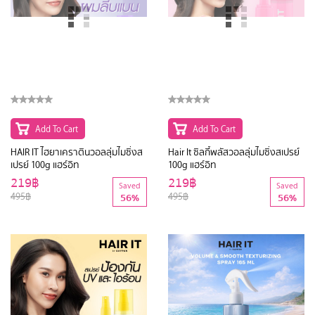
Add To Cart
Add To Cart
HAIR IT ไฮยาเคราตินวอลลุ่มไมซิ่งส
Hair It ซิลกี้พลัสวอลลุ่มไมซิ่งสเปรย์
เปรย์ 100g แฮร์อิท
100g แฮร์อิท
219฿
219฿
Saved
Saved
495฿
495฿
56%
56%