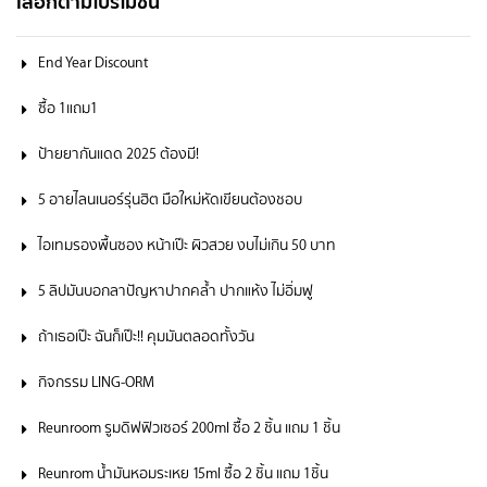
เลือกตามโปรโมชั่น
End Year Discount
ซื้อ 1แถม1
ป้ายยากันแดด 2025 ต้องมี!
5 อายไลนเนอร์รุ่นฮิต มือใหม่หัดเขียนต้องชอบ
ไอเทมรองพื้นซอง หน้าเป๊ะ ผิวสวย งบไม่เกิน 50 บาท
5 ลิปมันบอกลาปัญหาปากคล้ำ ปากแห้ง ไม่อิ่มฟู
ถ้าเธอเป๊ะ ฉันก็เป๊ะ!! คุมมันตลอดทั้งวัน
กิจกรรม LING-ORM
Reunroom รูมดิฟฟิวเซอร์ 200ml ซื้อ 2 ชิ้น แถม 1 ชิ้น
Reunrom น้ำมันหอมระเหย 15ml ซื้อ 2 ชิ้น แถม 1ชิ้น