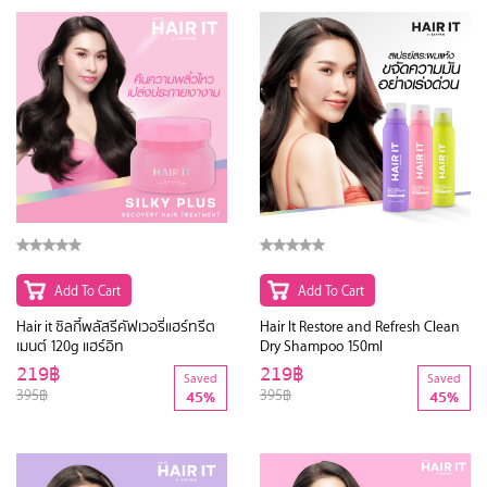
Add To Cart
Add To Cart
Hair it ซิลกี้พลัสรีคัฟเวอรี่แฮร์ทรีต
Hair It Restore and Refresh Clean
เมนต์ 120g แฮร์อิท
Dry Shampoo 150ml
219฿
219฿
Saved
Saved
395฿
395฿
45%
45%