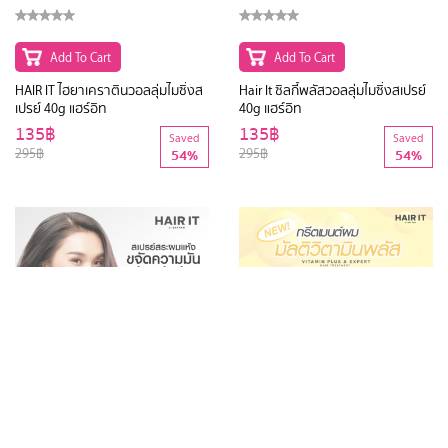
Add To Cart
Add To Cart
HAIR IT ไฮยาเคราตินวอลลุ่มไมซิ่งส
Hair It ซิลกี้พลัสวอลลุ่มไมซิ่งสเปรย์
เปรย์ 40g แฮร์อิท
40g แฮร์อิท
135฿
135฿
Saved
Saved
295฿
295฿
54%
54%