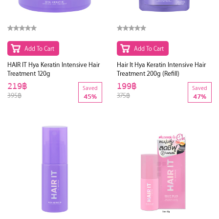
Add To Cart
Add To Cart
HAIR IT Hya Keratin Intensive Hair
Hair It Hya Keratin Intensive Hair
Treatment 120g
Treatment 200g (Refill)
219฿
199฿
Saved
Saved
395฿
375฿
45%
47%