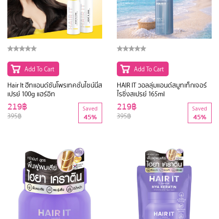
Add To Cart
Add To Cart
Hair It ฮีทแอนด์ซันโพรเทคชั่นไชน์นี่ส
HAIR IT วอลลุ่มแอนด์สมูทเท็กเจอร์
เปรย์ 100g แฮร์อิท
ไรซิ่งสเปรย์ 165ml
219฿
219฿
Saved
Saved
395฿
395฿
45%
45%