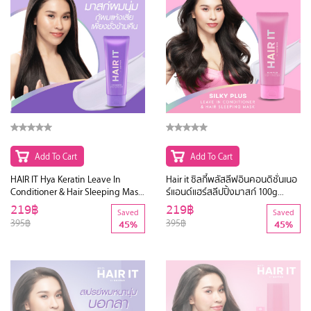
Add To Cart
Add To Cart
HAIR IT Hya Keratin Leave In
Hair it ซิลกี้พลัสลีฟอินคอนดิชั่นเนอ
Conditioner & Hair Sleeping Mask
ร์แอนด์แฮร์สลีปปิ้งมาสก์ 100g
100g
แฮร์อิท
219฿
219฿
Saved
Saved
395฿
395฿
45%
45%