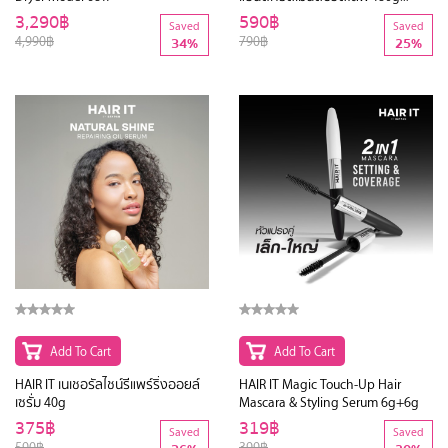
แฮร์อิท
3,290฿
590฿
Saved
Saved
4,990฿
790฿
34%
25%
Add To Cart
Add To Cart
HAIR IT เนเชอรัลไชน์รีแพร์ริ่งออยล์
HAIR IT Magic Touch-Up Hair
เซรั่ม 40g
Mascara & Styling Serum 6g+6g
375฿
319฿
Saved
Saved
590฿
399฿