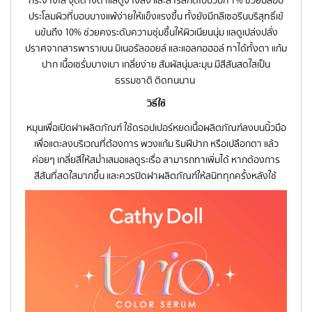
ประโลมผิวที่บอบบางแพ้ง่ายให้แข็งแรงขึ้น ทั้งยังมีกลีเซอรีนบริสุทธิ์เข้
นข้นถึง 10% ช่วยคงระดับความชุ่มชื้นให้ผิวเนียนนุ่ม แลดูเปล่งปลั่ง
ปราศจากสารพาราเบน มิเนอรัลออยล์ และแอลกอฮอล์ ทาได้ทั้งตา แก้ม
ปาก เนื้อเซรั่มบางเบา เกลี่ยง่าย สัมผัสนุ่มละมุน มีสีสันสดใสเป็น
ธรรมชาติ ติดทนนาน
วิธีใช้
หมุนเพื่อเปิดฝาผลิตภัณฑ์ ใช้ดรอปเปอร์หยดเนื้อผลิตภัณฑ์ลงบนนิ้วมือ
เพื่อแตะลงบริเวณที่ต้องการ พวงแก้ม ริมฝีปาก หรือเปลือกตา แล้ว
ค่อยๆ เกลี่ยสีให้สม่ำเสมอแลดูระเรื่อ สามารถทาเพิ่มได้ หากต้องการ
สีสันที่สดใสมากขึ้น และควรปิดฝาผลิตภัณฑ์ให้สนิททุกครั้งหลังใช้