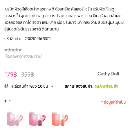
เนรมิตผิวดูมีเลือดฝาดสุขภาพดี ด้วยทรีโอ คัลเลอร์ เซรั่ม ปรับผิวให้แลดู
กระจ่างใส จุดด่างดำแลดูจางลงปราศจากสารพาราเบน มิเนอรัลออยล์ และ
แอลกอฮอล์ ทาได้ทั้งตา แก้ม ปาก เนื้อเซรั่มบางเบา เกลี่ยง่าย สัมผัสนุ่มละมุน มี
สีสันสดใสเป็นธรรมชาติ ติดทนนาน
รหัสสินค้า:
C3020101670011
เป็นคนแรกที่รีวิวสินค้านี้
179฿
359฿
10
สถานะของสินค้า:
สินค้าพร้อมส่ง
เหลือสินค้าเพียง
ชิ้น
|
สี
*
* ข้อมูลที่จำเป็น