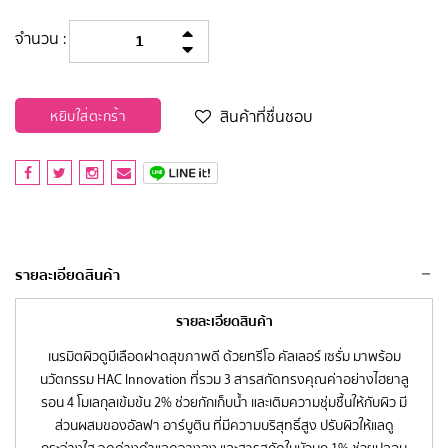
จำนวน :
สินค้าที่ชื่นชอบ
หยิบใส่ตะกร้า
รายละเอียดสินค้า
รายละเอียดสินค้า
เนรมิตผิวดูมีเลือดฝาดสุขภาพดี ด้วยทรีโอ คัลเลอร์ เซรั่ม มาพร้อม
นวัตกรรม HAC Innovation ที่รวม 3 สารสกัดทรงคุณค่าอย่างไฮยาลู
รอน 4 โมเลกุลเข้มข้น 2% ช่วยกักเก็บน้ำ และเติมความชุ่มชื้นให้กับผิว มี
ส่วนผสมของอัลฟา อาร์บูติน ที่มีความบริสุทธิ์สูง ปรับผิวให้แลดู
กระจ่างใส จุดด่างดำแลดูจางลง และสารสกัดใบบัวบก 1% ช่วยปลอบ