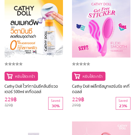
หยิบใส่ตะกร้า
หยิบใส่ตะกร้า
Cathy Doll ไวท์ทามินซีคลีนซิ่งวอ
Cathy Doll เฟล็กซีสมูทแฮร์บรัช เคที่
เตอร์ 500ml เคที่ดอลล์
ดอลล์
229฿
229฿
Saved
Saved
329฿
299฿
30%
23%