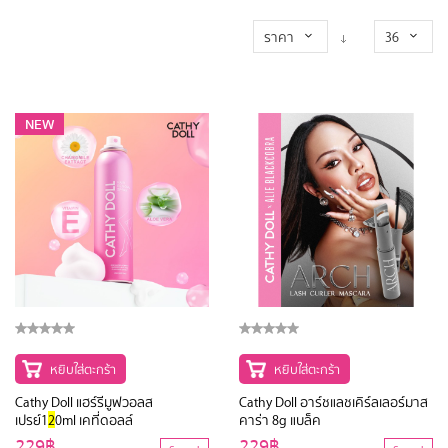
ราคา
36
NEW
หยิบใส่ตะกร้า
หยิบใส่ตะกร้า
Cathy Doll แฮร์รีมูฟวอลส
Cathy Doll อาร์ชแลชเคิร์ลเลอร์มาส
เปรย์1
2
0ml เคที่ดอลล์
คาร่า 8g แบล็ค
229฿
229฿