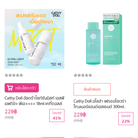
หยิบใส่ตะกร้า
สินค้าหมด
Cathy Doll อัลตร้าไลท์ซันมิสท์ เอสพี
Cathy Doll อโลฮ่า เฟรชอโลเวร่า
เอฟ50+ พีเอ++++ 18ml เคที่ดอลล์
โทนเนอร์แอนด์เอสเซนต์ 300ml
229฿
(Y
2
019) เคที่ดอลล์
Saved
229฿
Saved
390฿
41%
295฿
22%