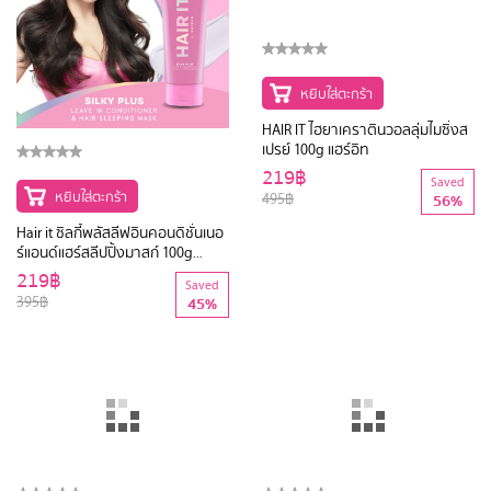
หยิบใส่ตะกร้า
HAIR IT ไฮยาเคราตินวอลลุ่มไมซิ่งส
เปรย์ 100g แฮร์อิท
219฿
Saved
หยิบใส่ตะกร้า
495฿
56%
Hair it ซิลกี้พลัสลีฟอินคอนดิชั่นเนอ
ร์แอนด์แฮร์สลีปปิ้งมาสก์ 100g
แฮร์อิท
219฿
Saved
395฿
45%