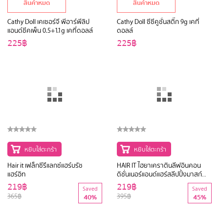
สินค้าหมด
สินค้าหมด
Cathy Doll เคเซอร์จี พีอาร์พีลิป
Cathy Doll ซีซีคูชั่นสติ๊ก 9g เคที่
แอนด์ชีคเพ็น 0.5+1.1g เคที่ดอลล์
ดอลล์
225฿
225฿
หยิบใส่ตะกร้า
หยิบใส่ตะกร้า
Hair it เฟล็กซีรีแลกซ์แฮร์บรัช
HAIR IT ไฮยาเคราตินลีฟอินคอน
แฮร์อิท
ดิชั่นเนอร์แอนด์แฮร์สลีปปิ้งมาสก์
100g แฮร์อิท
219฿
219฿
Saved
Saved
365฿
395฿
40%
45%