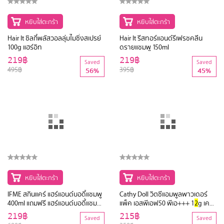
หยิบใส่ตะกร้า
หยิบใส่ตะกร้า
Hair It ซิลกี้พลัสวอลลุ่มไมซิ่งสเปรย์
Hair It รีสทอร์แอนด์รีเฟรชคลีน
100g แฮร์อิท
ดรายแชมพู 150ml
219฿
219฿
Saved
Saved
495฿
395฿
56%
45%
หยิบใส่ตะกร้า
หยิบใส่ตะกร้า
IFME สกินแคร์ แฮร์แอนด์บอดี้แชมพู
Cathy Doll วิตซีแอมพูลพาวเดอร์
400ml แถมฟรี แฮร์แอนด์บอดี้แชมพู
แพ็ค เอสพีเอฟ50 พีเอ+++ 1
2
g เคที่
400ml (รีฟิล) EXP:
2
0.07.
2
6
ดอลล์
219฿
215฿
Saved
Saved