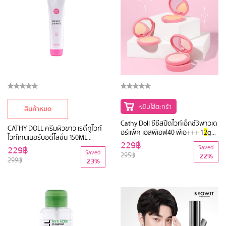
หยิบใส่ตะกร้า
สินค้าหมด
Cathy Doll ซีซีสปีดไวท์เอ็กซ์3พาวเด
CATHY DOLL ครีมผิวขาว เรดี้ทูไวท์
อร์แพ็ค เอสพีเอฟ40 พีเอ+++ 1
2
g
ไวท์เทนเนอร์บอดี้โลชั่น 150ML
เคที่ดอลล์
229฿
(Y
2
018)
229฿
Saved
Saved
295฿
22%
299฿
23%