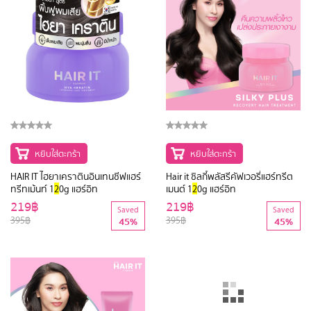
หยิบใส่ตะกร้า
หยิบใส่ตะกร้า
HAIR IT ไฮยาเคราตินอินเทนซีฟแฮร์
Hair it ซิลกี้พลัสรีคัฟเวอรี่แฮร์ทรีต
ทรีทเม้นท์ 1
2
0g แฮร์อิท
เมนต์ 1
2
0g แฮร์อิท
219฿
219฿
Saved
Saved
395฿
395฿
45%
45%