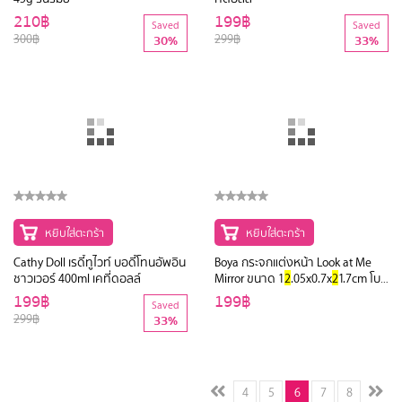
หยิบใส่ตะกร้า
หยิบใส่ตะกร้า
Reunrom กราบอโรมาติกฟุตบาล์ม
Cathy Doll นอตทูแมทท์ลิป
2
.9g เค
45g รื่นรมย์
ที่ดอลล์
210฿
199฿
Saved
Saved
300฿
299฿
30%
33%
หยิบใส่ตะกร้า
หยิบใส่ตะกร้า
Cathy Doll เรดี้ทูไวท์ บอดี้โทนอัพอิน
Boya กระจกแต่งหน้า Look at Me
ชาวเวอร์ 400ml เคที่ดอลล์
Mirror ขนาด 1
2
.05x0.7x
2
1.7cm โบ
ย่า สีเหลือง
199฿
199฿
Saved