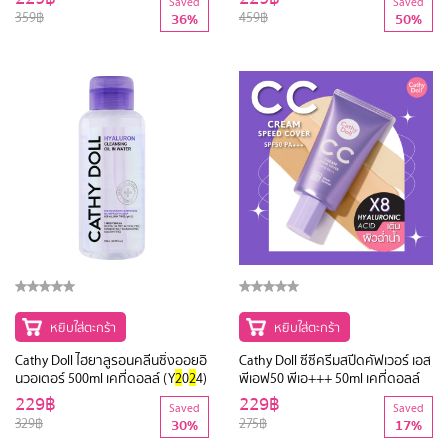
Saved
Saved
359฿
459฿
36%
50%
หยิบใส่ตะกร้า
หยิบใส่ตะกร้า
Cathy Doll ไฮยาลูรอนคลีนซิ่งออยอิ
Cathy Doll ซีซีครีมสปีดคัฟเวอร์ เอส
นวอเตอร์ 500ml เคที่ดอลล์ (Y
2
0
2
4)
พีเอฟ50 พีเอ+++ 50ml เคที่ดอลล์
229฿
229฿
Saved
Saved
329฿
275฿
30%
17%