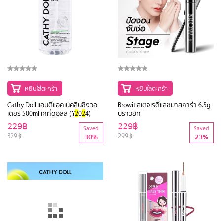
หยิบใส่ตะกร้า
หยิบใส่ตะกร้า
Cathy Doll แอนตี้แอคเน่คลีนซิ่งวอ
Browit สเตจเรดี้แลชมาสคาร่า 6.5g
เตอร์ 500ml เคที่ดอลล์ (Y
2
0
2
4)
บราวอิท
229฿
229฿
Saved
Saved
329฿
299฿
30%
23%