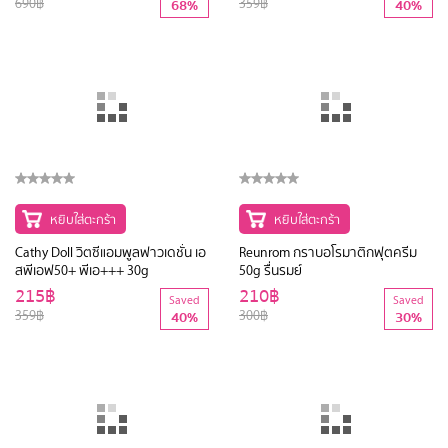
690฿
359฿
68%
40%
หยิบใส่ตะกร้า
Cathy Doll วิตซีแอมพูลฟาวเดชั่น เอ
สพีเอฟ50+ พีเอ+++ 30g
215฿
Saved
หยิบใส่ตะกร้า
359฿
40%
Reunrom กราบอโรมาติกฟุตครีม
50g รื่นรมย์
210฿
Saved
300฿
30%