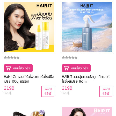
หยิบใส่ตะกร้า
หยิบใส่ตะกร้า
Hair It ฮีทแอนด์ซันโพรเทคชั่นไชน์นี่ส
HAIR IT วอลลุ่มแอนด์สมูทเท็กเจอร์
เปรย์ 100g แฮร์อิท
ไรซิ่งสเปรย์ 165ml
219฿
219฿
Saved
Saved
395฿
395฿
45%
45%