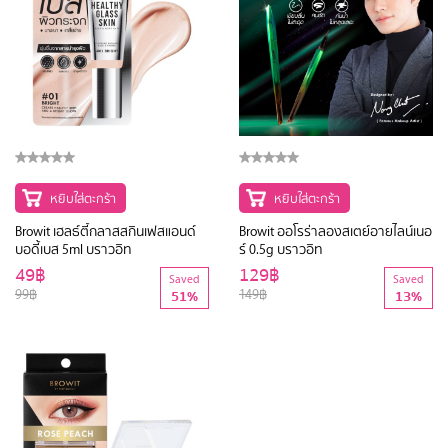
หยิบใส่ตะกร้า
หยิบใส่ตะกร้า
Browit เฮลธ์ตี้กลาสสกินเฟสแอนด์
Browit ออโรร่าลองสเตย์อายไลน์เนอ
บอดี้เบส 5ml บราวอิท
ร์ 0.5g บราวอิท
49฿
129฿
Saved
Saved
99฿
149฿
51%
13%