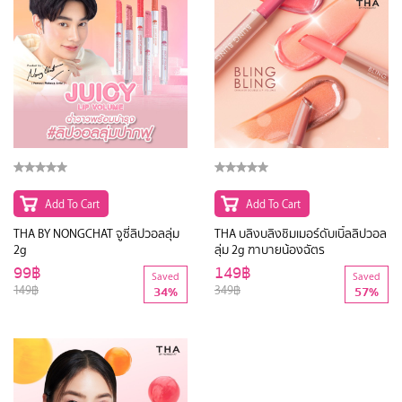
Add To Cart
Add To Cart
THA BY NONGCHAT จูซี่ลิปวอลลุ่ม
THA บลิงบลิงชิมเมอร์ดับเบิ้ลลิปวอล
2g
ลุ่ม 2g ฑาบายน้องฉัตร
99฿
149฿
Saved
Saved
149฿
349฿
34%
57%