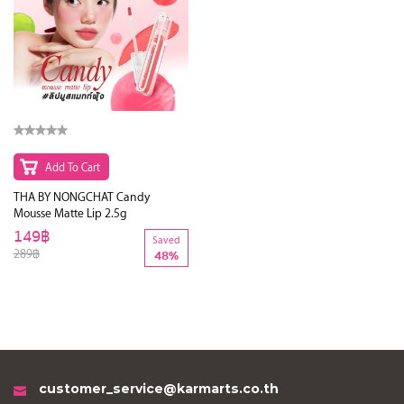
Add To Cart
THA BY NONGCHAT Candy
Mousse Matte Lip 2.5g
149฿
Saved
289฿
48%
customer_service@karmarts.co.th