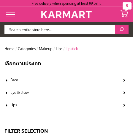
Free delivery when spending at least 99 baht.
0
Home
/
Categories
/
Makeup
/
Lips
/
Lipstick
เลือกตามประเภท
Face
Eye & Brow
Lips
FILTER SELECTION