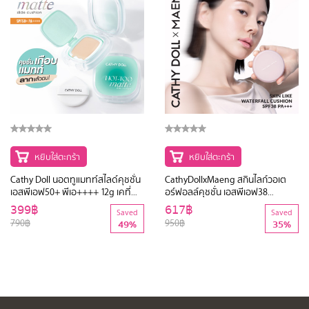
หยิบใส่ตะกร้า
หยิบใส่ตะกร้า
Cathy Doll นอตทูแมทท์สไลด์คุชชั่น
CathyDollxMaeng สกินไลก์วอเต
เอสพีเอฟ50+ พีเอ++++ 12g เคที่
อร์ฟอลล์คุชชั่น เอสพีเอฟ38
ดอลล์
พีเอ+++ 15g
399฿
617฿
Saved
Saved
790฿
950฿
49%
35%