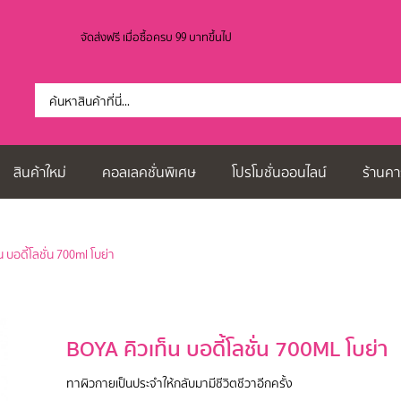
จัดส่งฟรี เมื่อซื้อครบ 99 บาทขึ้นไป
สินค้าใหม่
คอลเลคชั่นพิเศษ
โปรโมชั่นออนไลน์
ร้านคา
น บอดี้โลชั่น 700ml โบย่า
BOYA คิวเท็น บอดี้โลชั่น 700ML โบย่า
ทาผิวกายเป็นประจำให้กลับมามีชีวิตชีวาอีกครั้ง