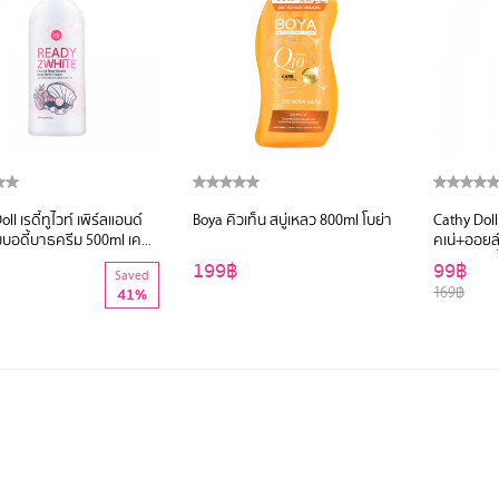
ll เรดี้ทูไวท์ เพิร์ลแอนด์
Boya คิวเท็น สบู่เหลว 800ml โบย่า
Cathy Doll
มบอดี้บาธครีม 500ml เคที่
คเน่+ออยล
500ml 
199฿
99฿
Saved
169฿
41%