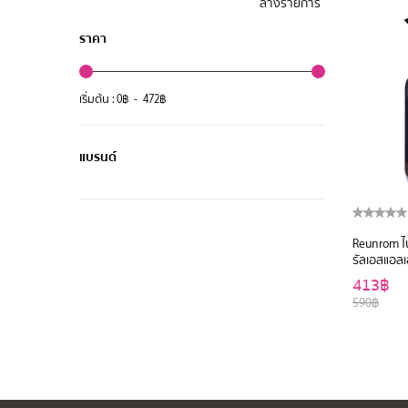
ล้างรายการ
ราคา
เริ่มต้น :
0
฿ -
472
฿
แบรนด์
Reunrom ไนน
รัลเอสแอลเ
คลีนเซอร์ 
413฿
รื่นรมย์
590฿