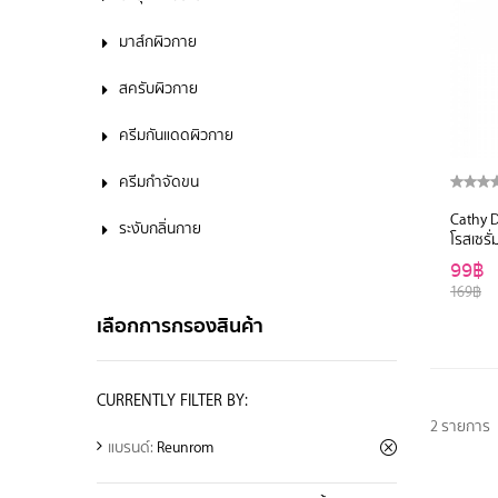
มาส์กผิวกาย
สครับผิวกาย
ครีมกันแดดผิวกาย
ครีมกำจัดขน
Cathy Do
ระงับกลิ่นกาย
โรสเซรั่
ดอลล์
99฿
169฿
เลือกการกรองสินค้า
CURRENTLY FILTER BY:
2 รายการ
แบรนด์:
Reunrom