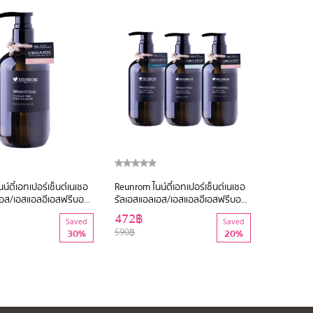
์ตี้เอทเปอร์เซ็นต์เนเชอ
Reunrom ไนน์ตี้เอทเปอร์เซ็นต์เนเชอ
อส/เอสแอลอีเอสฟรีบอดี้
รัลเอสแอลเอส/เอสแอลอีเอสฟรีบอดี้
500ml เอนเนอไจซิงวู้ด
คลีนเซอร์ 500ml
472฿
Saved
Saved
590฿
30%
20%