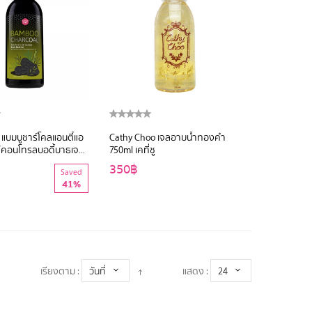
 แบมบูชาร์โคลแอนตี้แอ
Cathy Choo เจลอาบน้ำทองคำ
์คอนโทรลบอดี้บาธเจล
750ml เคที่ชู
เคที่ดอลล์
350฿
Saved
41%
เรียงตาม :
วันที่
แสดง :
24