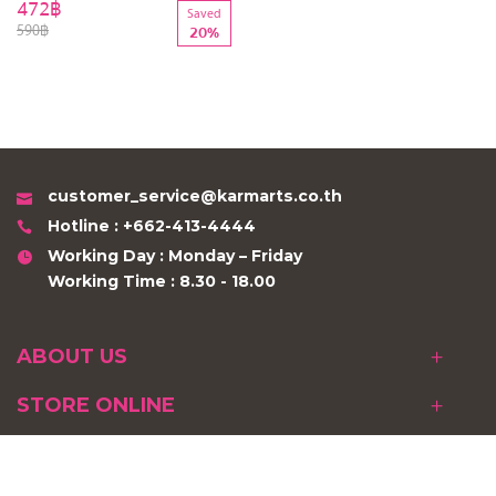
472฿
Saved
590฿
20%
customer_service@karmarts.co.th
Hotline : +662-413-4444
Working Day : Monday – Friday
Working Time : 8.30 - 18.00
ABOUT US
STORE ONLINE
KARMART