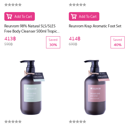
Add To Cart
Add To Cart
Reunrom 98% Natural SLS/SLES
Reunrom Krap Aromatic Foot Set
Free Body Cleanser 500ml Tropical
Garden
413฿
414฿
Saved
Saved
590฿
690฿
30%
40%