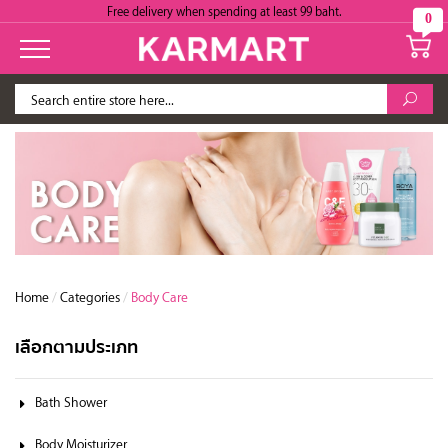
Free delivery when spending at least 99 baht.
0
Home
/
Categories
/
Body Care
เลือกตามประเภท
Bath Shower
Body Moisturizer