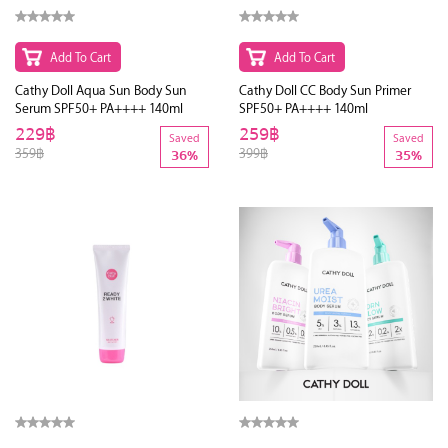
Add To Cart
Add To Cart
Cathy Doll Aqua Sun Body Sun
Cathy Doll CC Body Sun Primer
Serum SPF50+ PA++++ 140ml
SPF50+ PA++++ 140ml
229฿
259฿
Saved
Saved
359฿
399฿
36%
35%