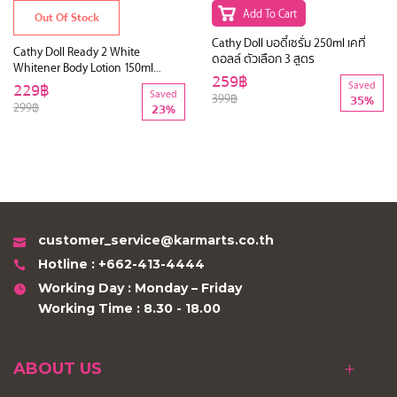
Add To Cart
Out Of Stock
Cathy Doll บอดี้เซรั่ม 250ml เคที่
Cathy Doll Ready 2 White
ดอลล์ ตัวเลือก 3 สูตร
Whitener Body Lotion 150ml
259฿
(Y2018)
229฿
Saved
Saved
399฿
35%
299฿
23%
customer_service@karmarts.co.th
Hotline : +662-413-4444
Working Day : Monday – Friday
Working Time : 8.30 - 18.00
ABOUT US