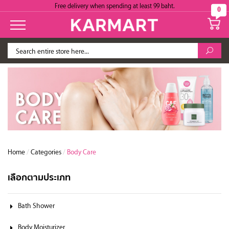
Free delivery when spending at least 99 baht.
0
Home
/
Categories
/
Body Care
เลือกตามประเภท
Bath Shower
Body Moisturizer