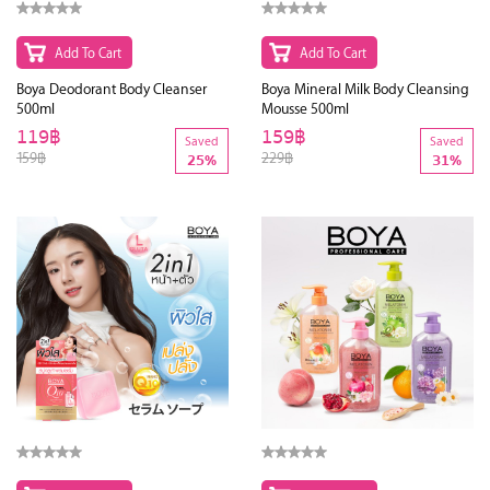
Add To Cart
Add To Cart
Boya Deodorant Body Cleanser
Boya Mineral Milk Body Cleansing
500ml
Mousse 500ml
119฿
159฿
Saved
Saved
159฿
229฿
25%
31%