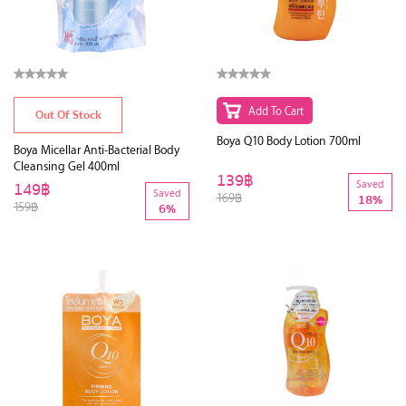
Add To Cart
Out Of Stock
Boya Q10 Body Lotion 700ml
Boya Micellar Anti-Bacterial Body
Cleansing Gel 400ml
139฿
149฿
Saved
Saved
169฿
18%
159฿
6%