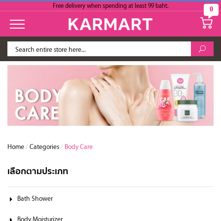
Free delivery when spending at least 99 baht.
0
Home
/
Categories
/
Body Care
เลือกตามประเภท
Bath Shower
Body Moisturizer