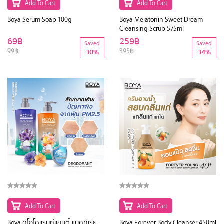
Add To Cart
Add To Cart
Boya Serum Soap 100g
Boya Melatonin Sweet Dream
Cleansing Scrub 575ml
69฿
259฿
Saved
Saved
99฿
395฿
30%
34%
Add To Cart
Add To Cart
Boya ดีโอโดแรนท์แอนตี้-แบคทีเรีย
Boya Forever Body Cleanser 450ml