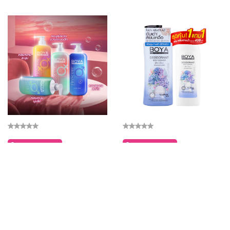
Add To Cart
Add To Cart
Boya ฟินเซนต์เพอร์ฟูมบอดี้คลีน
Boya Deodorant Body Cleanser
เซอร์ 450ml โบย่า
500ml
149฿
159฿
Saved
199฿
25%