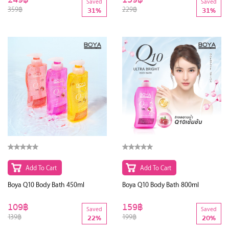
Saved
Saved
359฿
229฿
31%
31%
Add To Cart
Add To Cart
Boya Q10 Body Bath 450ml
Boya Q10 Body Bath 800ml
109฿
159฿
Saved
Saved
139฿
199฿
22%
20%