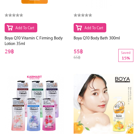
Add To Cart
Add To Cart
Boya Q10 Vitamin C Firming Body
Boya Q10 Body Bath 300ml
Lotion 35ml
29฿
55฿
Saved
65฿
15%