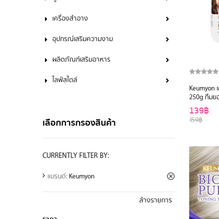
เครื่องสำอาง
อุปกรณ์เสริมความงาม
ผลิตภัณฑ์เสริมอาหาร
ไลฟ์สไตล์
Keumyon เค
250g กึมย
139฿
159฿
เลือกการกรองสินค้า
CURRENTLY FILTER BY:
แบรนด์:
Keumyon
ล้างรายการ