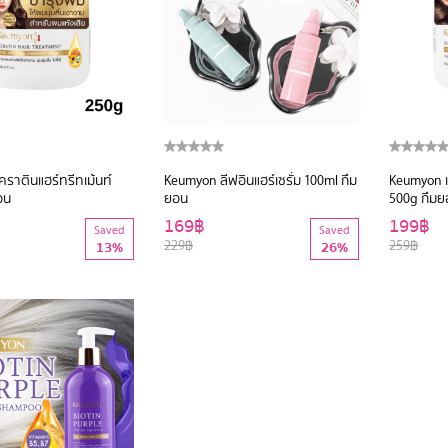
ราตินแฮร์ทรีทเม้นท์
Keumyon ลีฟอินแฮร์เซรั่ม 100ml กึม
Keumyon เ
อน
ยอน
500g กึมย
169฿
199฿
Saved
Saved
229฿
259฿
13%
26%