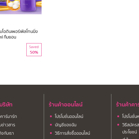
โอตินเพอร์เพิลโทนนิ่ง
ml กึมยอน
Saved
50%
บบริษัท
ร้านค้าออนไลน์
ร้านค้าคา
ับคาร์มาร์ท
โปรโมชั่นออนไลน์
โปรโมชั่น
มข่าวสาร
บัญชีของฉัน
วิธีสมัครส
ประโยชน์
กิจกับเรา
วิธีการสั่งซื้อออนไลน์