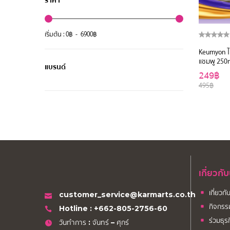
ราคา
เริ่มต้น :
0
฿ -
6900
฿
Keumyon ไบ
แชมพู 250
แบรนด์
249฿
495฿
เกี่ยวกั
เกี่ยวก
customer_service@karmarts.co.th
กิจกรร
Hotline : +662-805-2756-60
ร่วมธุร
วันทำการ : จันทร์ – ศุกร์