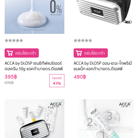
หยิบใส่ตะกร้า
หยิบใส่ตะกร้า
ACCA by Dr.DSP เซนซิทีฟแบริเออร์
ACCA by Dr.DSP ออน-เดอะ-โกพรีเมี่
เจลครีม 50g แอคก้าบายดร.ดีเอสพี
ยมแบ็ก แอคก้าบายดร.ดีเอสพี
395฿
490฿
Saved
690฿
43%