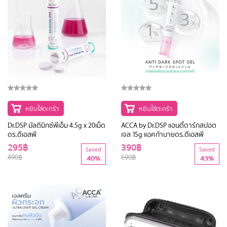
หยิบใส่ตะกร้า
หยิบใส่ตะกร้า
Dr.DSP มัลติมิกซ์พีเอ็ม 4.5g x 20เม็ด
ACCA by Dr.DSP แอนตี้ดาร์กสปอต
ดร.ดีเอสพี
เจล 15g แอคก้าบายดร.ดีเอสพี
295฿
390฿
Saved
Saved
490฿
690฿
40%
43%