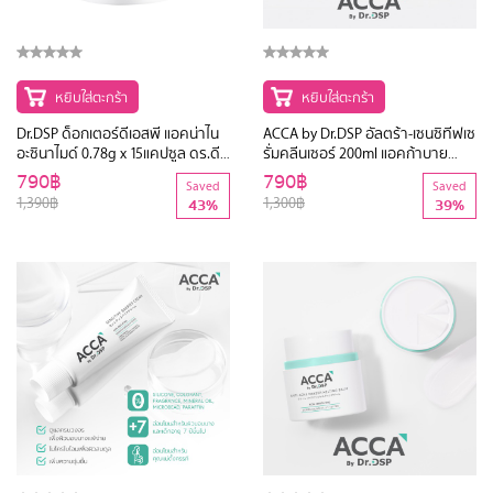
หยิบใส่ตะกร้า
หยิบใส่ตะกร้า
Dr.DSP ด็อกเตอร์ดีเอสพี แอคน่าไน
ACCA by Dr.DSP อัลตร้า-เซนซิทีฟเซ
อะซินาไมด์ 0.78g x 15แคปซูล ดร.ดี
รั่มคลีนเซอร์ 200ml แอคก้าบาย
เอสพี
ดร.ดีเอสพี
790฿
790฿
Saved
Saved
1,390฿
1,300฿
43%
39%