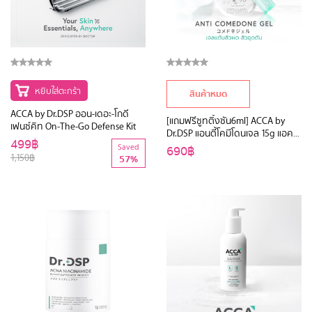
หยิบใส่ตะกร้า
สินค้าหมด
ACCA by Dr.DSP ออน-เดอะ-โกดี
[แถมฟรีซูทติ้งซัน6ml] ACCA by
เฟนซ์คิท On-The-Go Defense Kit
Dr.DSP แอนตี้โคมีโดนเจล 15g แอค
499฿
ก้าบายดร.ดีเอสพี
Saved
690฿
1,150฿
57%