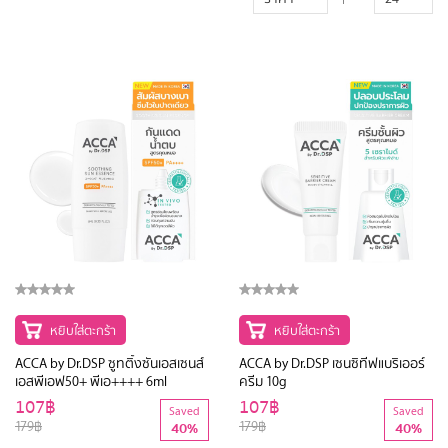
หยิบใส่ตะกร้า
หยิบใส่ตะกร้า
ACCA by Dr.DSP ซูทติ้งซันเอสเซนส์
ACCA by Dr.DSP เซนซิทีฟแบริเออร์
เอสพีเอฟ50+ พีเอ++++ 6ml
ครีม 10g
107฿
107฿
Saved
Saved
179฿
179฿
40%
40%