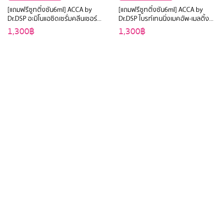
[แถมฟรีซูทติ้งซัน6ml] ACCA by
[แถมฟรีซูทติ้งซัน6ml] ACCA by
Dr.DSP อะมิโนแอซิดเซรั่มคลีนเซอร์
Dr.DSP ไบรท์เทนนิ่งเมคอัพ-เมลติ้ง
200ml แอคก้าบายดร.ดีเอสพี
บาล์ม 40g แอคก้าบายดร.ดีเอสพี
1,300฿
1,300฿
customer_service@karmarts.co.th
Hotline : +662-805-2756-60
วันทำการ : จันทร์ – ศุกร์
เวลาทำการ : 8.30 - 18.00 น.
เกี่ยวกับบริษัท