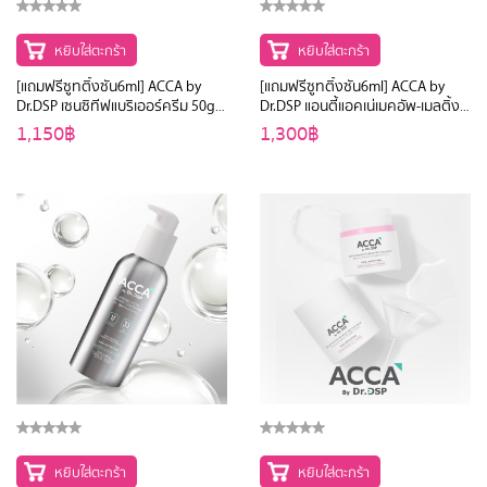
หยิบใส่ตะกร้า
หยิบใส่ตะกร้า
[แถมฟรีซูทติ้งซัน6ml] ACCA by
[แถมฟรีซูทติ้งซัน6ml] ACCA by
Dr.DSP เซนซิทีฟแบริเออร์ครีม 50g
Dr.DSP แอนตี้แอคเน่เมคอัพ-เมลติ้ง
แอคก้าบายดร.ดีเอสพี
บาล์ม 40g แอคก้าบายดร.ดีเอสพี
1,150฿
1,300฿
หยิบใส่ตะกร้า
หยิบใส่ตะกร้า