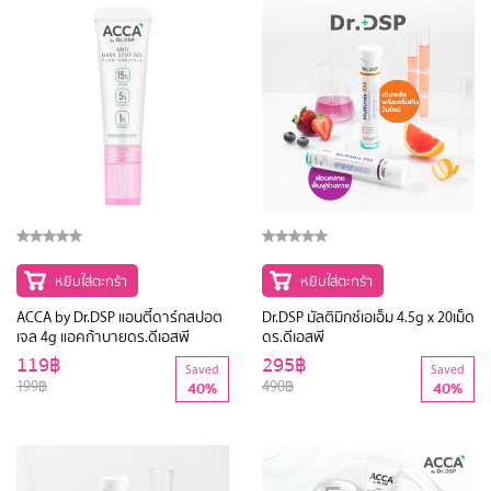
หยิบใส่ตะกร้า
หยิบใส่ตะกร้า
ACCA by Dr.DSP แอนตี้ดาร์กสปอต
Dr.DSP มัลติมิกซ์เอเอ็ม 4.5g x 20เม็ด
เจล 4g แอคก้าบายดร.ดีเอสพี
ดร.ดีเอสพี
119฿
295฿
Saved
Saved
199฿
490฿
40%
40%