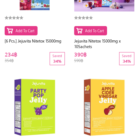
Add To Cart
Add To Cart
[6 Pcs.] Jejuvita Nitetox 15000mg
Jejuvita Nitetox 15000mg x
10Sachets
234฿
390฿
Saved
Saved
354฿
590฿
34%
34%