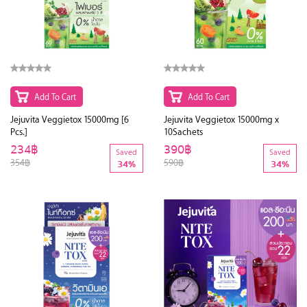
Add To Cart
Add To Cart
Jejuvita Veggietox 15000mg [6
Jejuvita Veggietox 15000mg x
Pcs.]
10Sachets
234฿
390฿
Saved
Saved
354฿
590฿
34%
34%