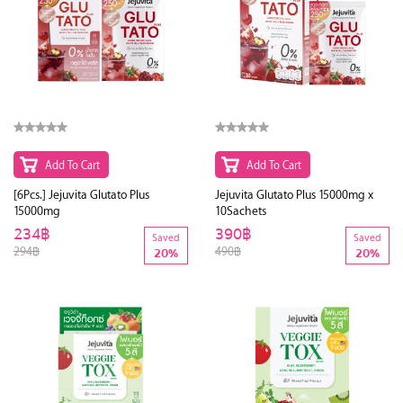
Add To Cart
Add To Cart
[6Pcs.] Jejuvita Glutato Plus
Jejuvita Glutato Plus 15000mg x
15000mg
10Sachets
234฿
390฿
Saved
Saved
294฿
490฿
20%
20%