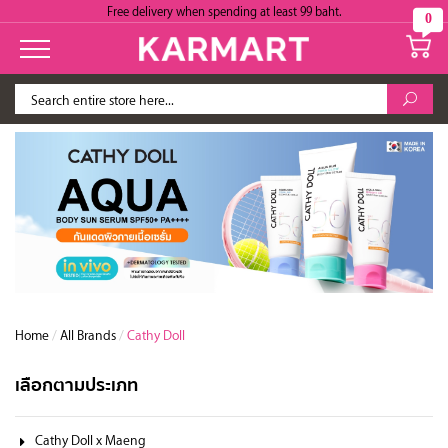
Free delivery when spending at least 99 baht.
0
Home
/
All Brands
/
Cathy Doll
เลือกตามประเภท
Cathy Doll x Maeng