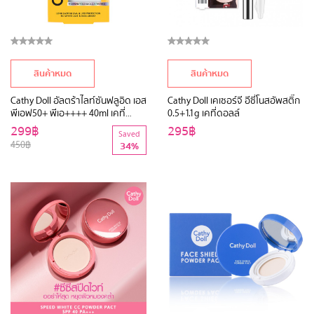
สินค้าหมด
สินค้าหมด
Cathy Doll อัลตร้าไลท์ซันฟลูอิด เอส
Cathy Doll เคเซอร์จี อีซี่โนสอัพสติ๊ก
พีเอฟ50+ พีเอ++++ 40ml เคที่
0.5+1.1g เคที่ดอลล์
ดอลล์ (Y24NPK)
299฿
295฿
Saved
450฿
34%