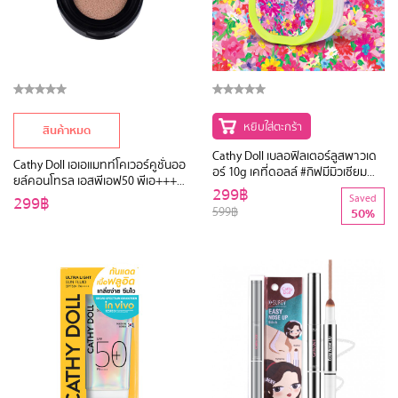
หยิบใส่ตะกร้า
สินค้าหมด
Cathy Doll เบลอฟิลเตอร์ลูสพาวเด
Cathy Doll เอเอแมทท์โคเวอร์คูชั่นออ
อร์ 10g เคที่ดอลล์ #กิฟมีมิวเซียม
ยล์คอนโทรล เอสพีเอฟ50 พีเอ+++
#GIVEMEMUSEUM ทรานสลูเซนต์
299฿
15g เคที่ดอลล์
299฿
Saved
GMM
599฿
50%