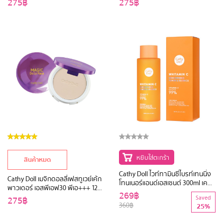
275฿
275฿
หยิบใส่ตะกร้า
สินค้าหมด
Cathy Doll ไวท์ทามินซีไบรท์เทนนิ่ง
Cathy Doll เมจิกดอลลี่เฟสทูเวย์เค้ก
โทนเนอร์แอนด์เอสเซนต์ 300ml เคที่
พาวเดอร์ เอสพีเอฟ30 พีเอ+++ 12g
ดอลล์
269฿
เคที่ดอลล์
275฿
Saved
360฿
25%