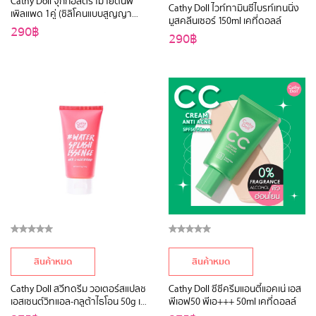
Cathy Doll จุ๊กกี้อัลตร้ามายด์นิพ
Cathy Doll ไวท์ทามินซีไบรท์เทนนิ่ง
เพิลแพด 1คู่ (ซิลิโคนแบบสูญญา
มูสคลีนเซอร์ 150ml เคที่ดอลล์
กาศ ไร้กาว) เคที่ดอลล์
290฿
290฿
สินค้าหมด
สินค้าหมด
Cathy Doll สวีทดรีม วอเตอร์สแปลช
Cathy Doll ซีซีครีมแอนตี้แอคเน่ เอส
เอสเซนต์วิทแอล-กลูต้าไธโอน 50g เค
พีเอฟ50 พีเอ+++ 50ml เคที่ดอลล์
ที่ดอลล์