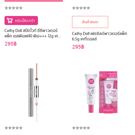
หยิบใส่ตะกร้า
สินค้าหมด
Cathy Doll สปีดไวท์ ซีซีพาวเดอร์
Cathy Doll เฟซชิลด์พาวเดอร์แพ็ค
แพ็ค เอสพีเอฟ40 พีเอ+++ 12g เคที่
6.5g เคที่ดอลล์
ดอลล์
295฿
295฿