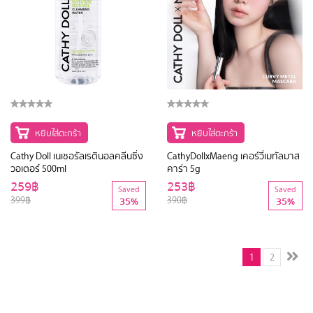
หยิบใส่ตะกร้า
หยิบใส่ตะกร้า
Cathy Doll เนเชอรัลเรตินอลคลีนซิ่ง
CathyDollxMaeng เคอร์วี่เมทัลมาส
วอเตอร์ 500ml
คาร่า 5g
259฿
253฿
Saved
Saved
399฿
390฿
35%
35%
1
2