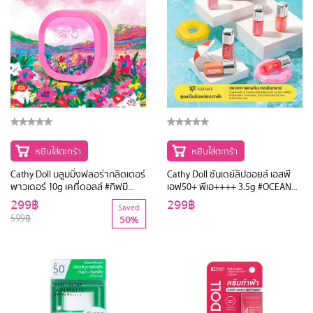
หยิบใส่ตะกร้า
หยิบใส่ตะกร้า
Cathy Doll บลูมมิ่งฟลอร่ากลิตเตอร์
Cathy Doll ซันเดย์ลิปออยล์ เอสพี
พาวเดอร์ 10g เคที่ดอลล์ #กิฟมี
เอฟ50+ พีเอ++++ 3.5g #OCEAN
มิวเซียม #GIVEMEMUSEUMS
OF HEARTS
299฿
299฿
Saved
#GMM
599฿
50%