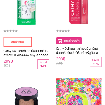
หยิบใส่ตะกร้า
สินค้าหมด
Cathy Doll เมลาไลท์แอนตี้ดาร์กส
Cathy Doll แอนตี้แอคเน่ซันแมทท์ เอ
ปอตครีมวันเปอร์เซ็นต์อาร์บูติน เอส
สพีเอฟ50 พีเอ++++ 40g เคที่ดอลล์
พีเอฟ15 15ml เคที่ดอลล์
299฿
299฿
Saved
Saved
750฿
60%
450฿
34%