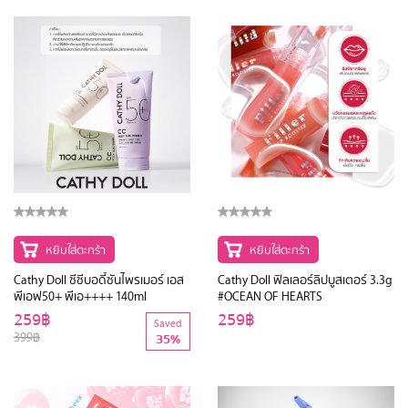
หยิบใส่ตะกร้า
หยิบใส่ตะกร้า
Cathy Doll ซีซีบอดี้ซันไพรเมอร์ เอส
Cathy Doll ฟิลเลอร์ลิปบูสเตอร์ 3.3g
พีเอฟ50+ พีเอ++++ 140ml
#OCEAN OF HEARTS
259฿
259฿
Saved
399฿
35%