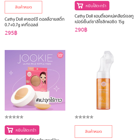
หยิบใส่ตะกร้า
สินค้าหมด
Cathy Doll แอนตี้แอคเน่เคลียร์เจลทู
Cathy Doll เคเซอร์จี ดอลลี่อายสติ๊ก
เปอร์เซ็นต์ซาลิไซลิกแอซิด 15g
0.7+0.7g เคที่ดอลล์
290฿
295฿
หยิบใส่ตะกร้า
สินค้าหมด