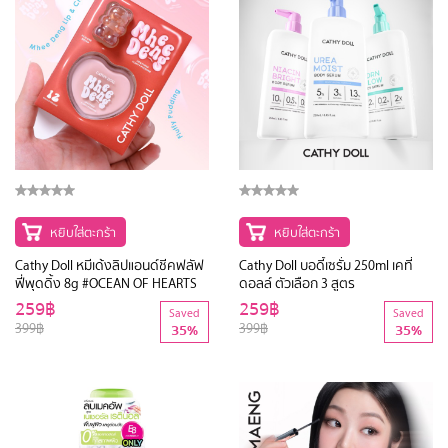
หยิบใส่ตะกร้า
หยิบใส่ตะกร้า
Cathy Doll หมีเด้งลิปแอนด์ชีคฟลัฟ
Cathy Doll บอดี้เซรั่ม 250ml เคที่
ฟี่พุดดิ้ง 8g #OCEAN OF HEARTS
ดอลล์ ตัวเลือก 3 สูตร
259฿
259฿
Saved
Saved
399฿
399฿
35%
35%